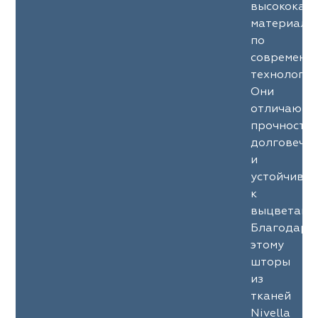
высококач
материало
по
современн
технология
Они
отличаютс
прочность
долговечн
и
устойчиво
к
выцветани
Благодаря
этому
шторы
из
тканей
Nivella