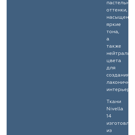
пастельны
оттенки,
насыщенны
яркие
тона,
а
также
нейтральн
цвета
для
создания
лаконичны
интерьеров
Ткани
Nivella
14
изготовле
из