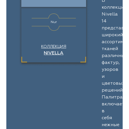
В
коллекции
Nivella
14
Nur
представл
широкий
ассортимен
КОЛЛЕКЦИЯ
тканей
NIVELLA
различных
фактур,
узоров
и
цветовых
решений.
Палитра
включает
в
себя
нежные