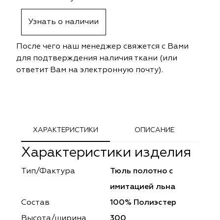
ephant
ephant
Altamarca
Altamarca
Узнать о наличии
ya
ya
Musso Durani
Musso Durani
После чего наш менеджер свяжется с Вами
 Luxe
 Luxe
Prime-Sama
Prime-Sama
для подтверждения наличия ткани (или
ответит Вам на электронную почту).
mout
mout
Elysium
Elysium
ko Line
ko Line
Forever
Forever
onto
onto
Lidoma Home
Lidoma Home
ХАРАКТЕРИСТИКИ
ОПИСАНИЕ
Характеристики изделия
obella
obella
Bondy
Bondy
Тип/Фактура
Тюль полотно с
dotessuti
dotessuti
Cassandra
Cassandra
имитацией льна
ntex-M
ntex-M
Symphony
Symphony
Состав
100% Полиэстер
Высота/ширина
300