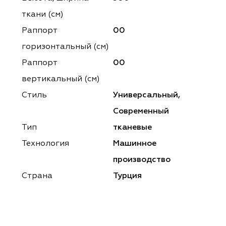
ena
ena
Philosophy
Philosophy
ткани (см)
as Prime
as Prime
Trento Studio
Nur
Раппорт
00
горизонтальный (cм)
cartina
ento Studio
Nur
LoomArt
Раппорт
00
om Art
cartina
вертикальный (см)
Стиль
Универсальный,
Современный
Тип
тканевые
Технология
Машинное
производство
Страна
Турция