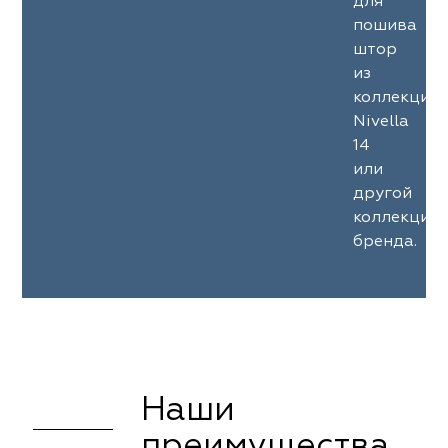
для
пошива
штор
из
коллекции
Nivella
14
или
другой
коллекции
бренда.
Наши
преимущества