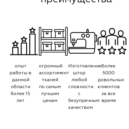
опыт
огромный
Изготовление
Более
работы в
ассортимент
штор
5000
данной
тканей
любой
довольных
области
по самым
сложности
клиентов
более 15
лучшим
с
за все
лет
ценам
безупречным
время
качеством