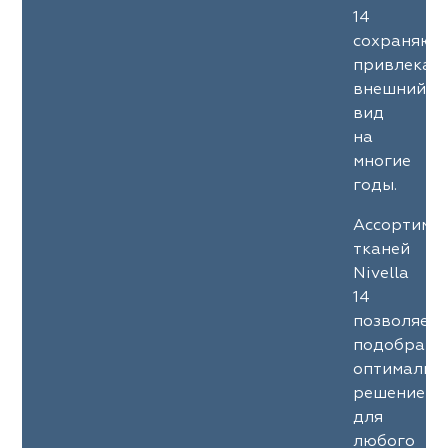
14
сохраняют
привлекат
внешний
вид
на
многие
годы.
Ассортиме
тканей
Nivella
14
позволяет
подобрать
оптимальн
решение
для
любого