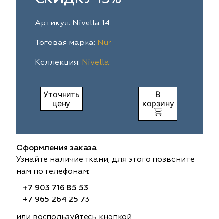
ia
colab
Avgust
Sofia
Артикул: Nivella 14
til Express
gust
Megara
Megara
Тоговая марка:
Nur
Коллекция:
Nivella
sa
sa
Lyra
Lyra
ksan
ksan
Ultra fabrics
Ultra fabrics
Уточнить
В
цену
корзину
azontextile
azontextile
Lara
Lara
eezz
eezz
WGART
WGART
Оформления заказа
a Textile
a Textile
INN textile
Textil Express
Узнайте наличие ткани, для этого позвоните
нам по телефонам:
nbrella
 textile
Laime Collection
Winbrella
+7 903 716 85 53
+7 965 264 25 73
etintex
etintex
Marufabrics
Marufabrics
или воспользуйтесь кнопкой