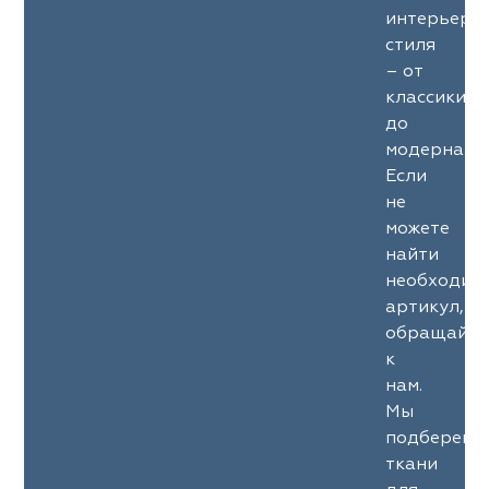
интерьерн
стиля
– от
классики
до
модерна.
Если
не
можете
найти
необходим
артикул,
обращайте
к
нам.
Мы
подберем
ткани