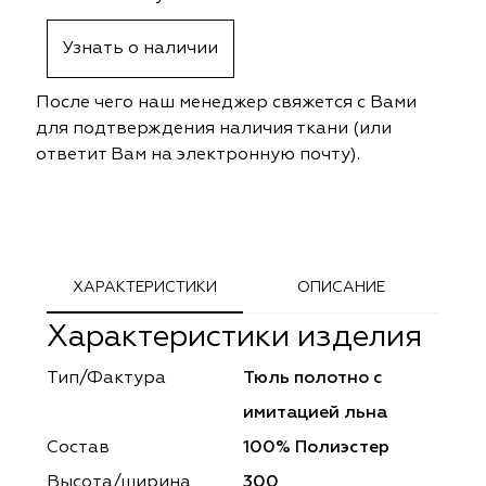
ephant
ephant
Altamarca
Altamarca
Узнать о наличии
ya
ya
Musso Durani
Musso Durani
После чего наш менеджер свяжется с Вами
 Luxe
 Luxe
Prime-Sama
Prime-Sama
для подтверждения наличия ткани (или
ответит Вам на электронную почту).
mout
mout
Elysium
Elysium
ko Line
ko Line
Forever
Forever
onto
onto
Lidoma Home
Lidoma Home
ХАРАКТЕРИСТИКИ
ОПИСАНИЕ
Характеристики изделия
obella
obella
Bondy
Bondy
Тип/Фактура
Тюль полотно с
dotessuti
dotessuti
Cassandra
Cassandra
имитацией льна
ntex-M
ntex-M
Symphony
Symphony
Состав
100% Полиэстер
Высота/ширина
300