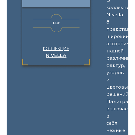
В
коллекции
Nivella
8
Nur
представл
широкий
ассортимен
КОЛЛЕКЦИЯ
тканей
NIVELLA
различных
фактур,
узоров
и
цветовых
решений.
Палитра
включает
в
себя
нежные