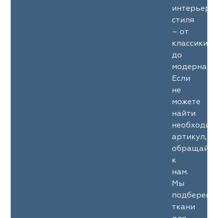
интерьерн
стиля
– от
классики
до
модерна.
Если
не
можете
найти
необходим
артикул,
обращайте
к
нам.
Мы
подберем
ткани