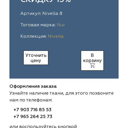
ia
colab
Avgust
Sofia
Артикул: Nivella 8
til Express
gust
Megara
Megara
Тоговая марка:
Nur
Коллекция:
Nivella
sa
sa
Lyra
Lyra
ksan
ksan
Ultra fabrics
Ultra fabrics
Уточнить
В
цену
корзину
azontextile
azontextile
Lara
Lara
eezz
eezz
WGART
WGART
Оформления заказа
a Textile
a Textile
INN textile
Textil Express
Узнайте наличие ткани, для этого позвоните
нам по телефонам:
nbrella
 textile
Laime Collection
Winbrella
+7 903 716 85 53
+7 965 264 25 73
etintex
etintex
Marufabrics
Marufabrics
или воспользуйтесь кнопкой