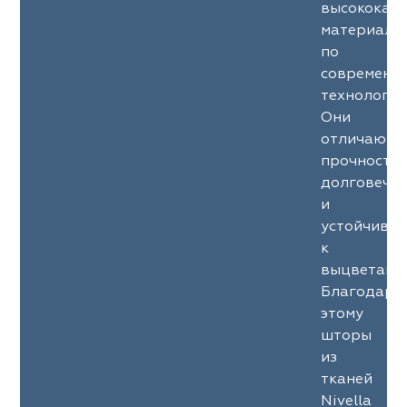
высококач
материало
по
современн
технология
Они
отличаютс
прочность
долговечн
и
устойчиво
к
выцветани
Благодаря
этому
шторы
из
тканей
Nivella