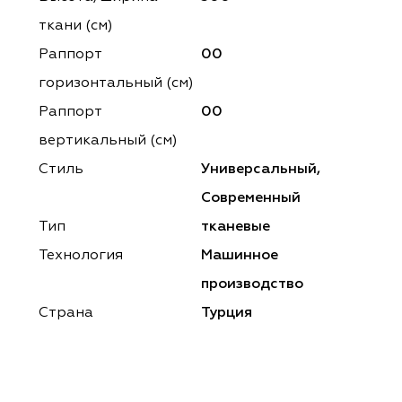
ena
ena
Philosophy
Philosophy
ткани (см)
as Prime
as Prime
Trento Studio
Nur
Раппорт
00
горизонтальный (cм)
cartina
ento Studio
Nur
LoomArt
Раппорт
00
om Art
cartina
вертикальный (см)
Стиль
Универсальный,
Современный
Тип
тканевые
Технология
Машинное
производство
Страна
Турция