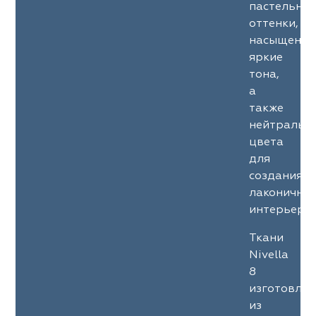
пастельны
оттенки,
насыщенны
яркие
тона,
а
также
нейтральн
цвета
для
создания
лаконичны
интерьеров
Ткани
Nivella
8
изготовле
из