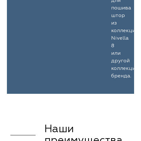
для
пошива
штор
из
коллекции
Nivella
8
или
другой
коллекции
бренда.
Наши
преимущества