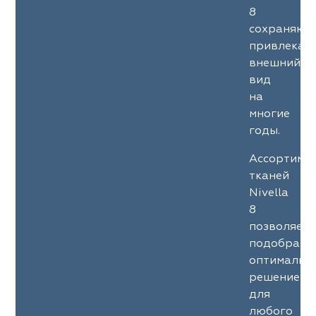
8
сохраняют
привлекат
внешний
вид
на
многие
годы.
Ассортиме
тканей
Nivella
8
позволяет
подобрать
оптимальн
решение
для
любого