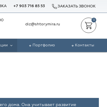
ВКА
+7 903 716 85 53
ЗАКАЗАТЬ ЗВОНОК
00
0
diz@shtorymira.ru
кции
Портфолио
Контакты
го дома. Она учитывает развитие