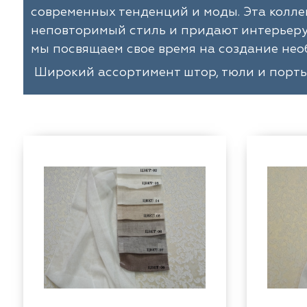
Galleria Arben
Выезд на объект
Отзывы
Dom Caro
современных тенденций и моды. Эта колле
Назад
Назад
Назад
Назад
неповторимый стиль и придают интерьеру 
Espocada
Пошив штор
Dana Panorama
мы посвящаем свое время на создание нео
Iliv
Установка карнизов
Daylight
Широкий ассортимент штор, тюли и порть
Dana Panorama
Повес штор
Sunbrella
Daylight
Espocada
Casablanca
ILIV
Rof
Rof
Dom Caro
TD Collection
Sunbrella
Casablanca
5 Авеню
Vip Dekor