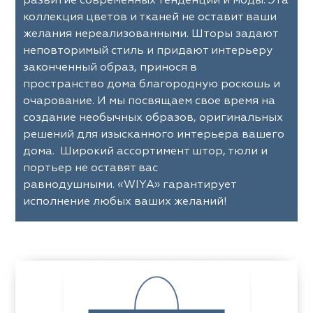
развитие современных тенденций и моды. Эта
eko
ya Home
Windeco
Adeko
коллекция цветов и тканей не оставит ваши
желания нереализованными. Шторы задают
 Collection
ndeco
Esperanza
Laime Collection
неповторимый стиль и придают интерьеру
законченный образ, принося в
na Lisa
peranza
Kerem
Mona Lisa
пространство дома благородную роскошь и
очарование. И мы посвящаем свое время на
ssange
rem
Vip Camilla
Dessange
создание необычных образов, оригинальных
nterior
O'Interior
решений для изысканного интерьера вашего
 Camilla
Malurus
udio
Studio
дома. Широкий ассортимент штор, тюли и
портьер не оставят вас
rk Deco
lurus
Dr.Deco
Park Deco
равнодушными. «WIYA» гарантирует
исполнение любых ваших желаний!
stex
stex
Hasbor
Dr.Deco
ie
sbor
Black
Jolie
pe
pe
VRN Home
Black
lange
N Home
Decolab
Melange