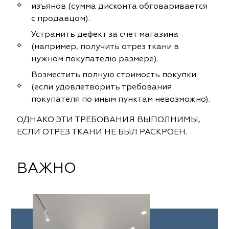
ena
ena
Philosophy
Philosophy
изъянов (сумма дисконта обговаривается
с продавцом).
as Prime
as Prime
Trento Studio
Nur
Устранить дефект за счет магазина
(например, получить отрез ткани в
cartina
ento Studio
Nur
LoomArt
нужном покупателю размере).
om Art
cartina
Возместить полную стоимость покупки
(если удовлетворить требования
покупателя по иным пунктам невозможно).
ОДНАКО ЭТИ ТРЕБОВАНИЯ ВЫПОЛНИМЫ,
ЕСЛИ ОТРЕЗ ТКАНИ НЕ БЫЛ РАСКРОЕН.
ВАЖНО