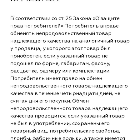
eko
ya Home
Windeco
Adeko
 Collection
ndeco
Esperanza
Laime Collection
В соответствии со ст. 25 Закона «О защите
прав потребителей» Потребитель вправе
na Lisa
peranza
Kerem
Mona Lisa
обменять непродовольственный товар
надлежащего качества на аналогичный товар
ssange
rem
Vip Camilla
Dessange
у продавца, у которого этот товар был
приобретен, если указанный товар не
nterior
O'Interior
 Camilla
Malurus
udio
Studio
подошел по форме, габаритам, фасону,
расцветке, размеру или комплектации.
rk Deco
lurus
Dr.Deco
Park Deco
Потребитель имеет право на обмен
непродовольственного товара надлежащего
stex
stex
Hasbor
Dr.Deco
качества в течение четырнадцати дней, не
считая дня его покупки. Обмен
ie
sbor
Black
Jolie
непродовольственного товара надлежащего
качества проводится, если указанный товар
pe
pe
VRN Home
Black
не был в употреблении, сохранены его
товарный вид, потребительские свойства,
lange
N Home
Decolab
Melange
пломбы, фабричные ярлыки, а также имеется