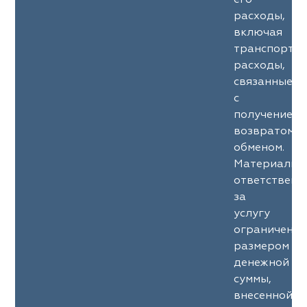
его
расходы,
включая
транспортн
расходы,
связанные
с
получением/
возвратом/
обменом.
Материальн
ответственн
за
услугу
ограничена
размером
денежной
суммы,
внесенной