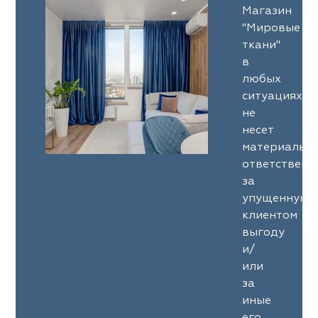
Магазин
"Мировые
ткани"
в
любых
ситуациях
не
несет
материальн
ответственн
за
упущенную
клиентом
выгоду
и/
или
за
иные