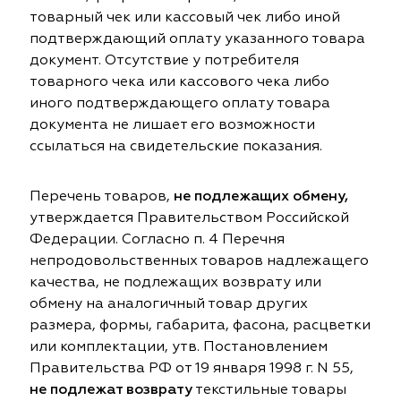
товарный чек или кассовый чек либо иной
ia
colab
Avgust
Sofia
подтверждающий оплату указанного товара
документ. Отсутствие у потребителя
til Express
gust
Megara
Megara
товарного чека или кассового чека либо
иного подтверждающего оплату товара
sa
sa
Lyra
Lyra
документа не лишает его возможности
ссылаться на свидетельские показания.
ksan
ksan
Ultra fabrics
Ultra fabrics
Перечень товаров,
не подлежащих обмену,
azontextile
azontextile
Lara
Lara
утверждается Правительством Российской
Федерации. Согласно п. 4 Перечня
eezz
eezz
WGART
WGART
непродовольственных товаров надлежащего
качества, не подлежащих возврату или
a Textile
a Textile
INN textile
Textil Express
обмену на аналогичный товар других
размера, формы, габарита, фасона, расцветки
nbrella
 textile
Laime Collection
Winbrella
или комплектации, утв. Постановлением
Правительства РФ от 19 января 1998 г. N 55,
etintex
etintex
Marufabrics
Marufabrics
не подлежат возврату
текстильные товары