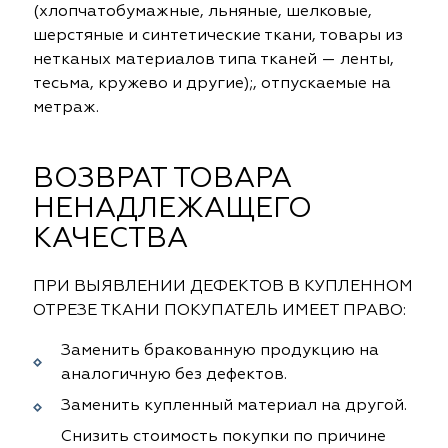
(хлопчатобумажные, льняные, шелковые,
ephant
ephant
Altamarca
Altamarca
шерстяные и синтетические ткани, товары из
нетканых материалов типа тканей — ленты,
ya
ya
Musso Durani
Musso Durani
тесьма, кружево и другие);, отпускаемые на
метраж.
 Luxe
 Luxe
Prime-Sama
Prime-Sama
mout
mout
Elysium
Elysium
ВОЗВРАТ ТОВАРА
НЕНАДЛЕЖАЩЕГО
ko Line
ko Line
Forever
Forever
КАЧЕСТВА
onto
onto
Lidoma Home
Lidoma Home
ПРИ ВЫЯВЛЕНИИ ДЕФЕКТОВ В КУПЛЕННОМ
obella
obella
Bondy
Bondy
ОТРЕЗЕ ТКАНИ ПОКУПАТЕЛЬ ИМЕЕТ ПРАВО:
Заменить бракованную продукцию на
dotessuti
dotessuti
Cassandra
Cassandra
аналогичную без дефектов.
ntex-M
ntex-M
Symphony
Symphony
Заменить купленный материал на другой.
Снизить стоимость покупки по причине