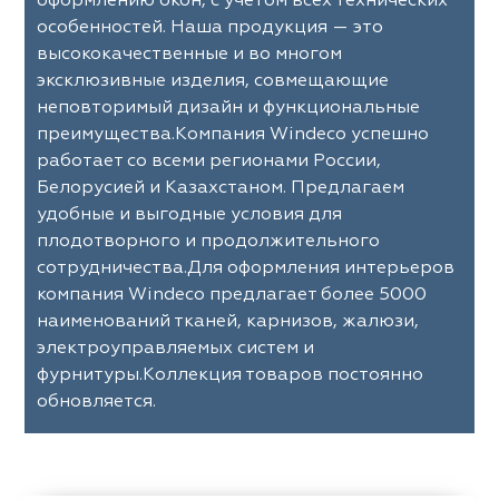
оформлению окон, с учетом всех технических
eko
ya Home
Windeco
Adeko
особенностей. Наша продукция — это
высококачественные и во многом
 Collection
ndeco
Esperanza
Laime Collection
эксклюзивные изделия, совмещающие
неповторимый дизайн и функциональные
na Lisa
peranza
Kerem
Mona Lisa
преимущества.Компания Windeco успешно
работает со всеми регионами России,
ssange
rem
Vip Camilla
Dessange
Белорусией и Казахстаном. Предлагаем
nterior
O'Interior
удобные и выгодные условия для
 Camilla
Malurus
udio
Studio
плодотворного и продолжительного
сотрудничества.Для оформления интерьеров
rk Deco
lurus
Dr.Deco
Park Deco
компания Windeco предлагает более 5000
наименований тканей, карнизов, жалюзи,
stex
stex
Hasbor
Dr.Deco
электроуправляемых систем и
фурнитуры.Коллекция товаров постоянно
ie
sbor
Black
Jolie
обновляется.
pe
pe
VRN Home
Black
lange
N Home
Decolab
Melange