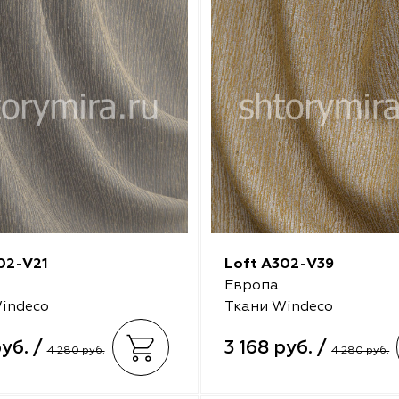
02-V21
Loft A302-V39
Европа
indeco
Ткани Windeco
руб. /
3 168 руб. /
4 280 руб.
4 280 руб.