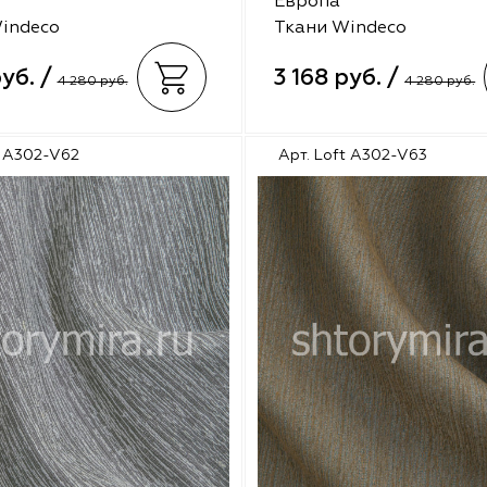
Европа
indeco
Ткани Windeco
руб. /
3 168 руб. /
4 280 руб.
4 280 руб.
t A302-V62
Арт. Loft A302-V63