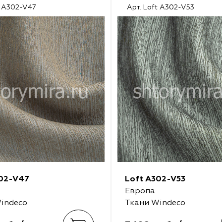
t A302-V47
Арт. Loft A302-V53
302-V47
Loft A302-V53
Европа
indeco
Ткани Windeco