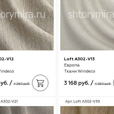
02-V12
Loft A302-V13
Европа
indeco
Ткани Windeco
руб. /
3 168 руб. /
4 280 руб.
4 280 руб.
t A302-V21
Арт. Loft A302-V39