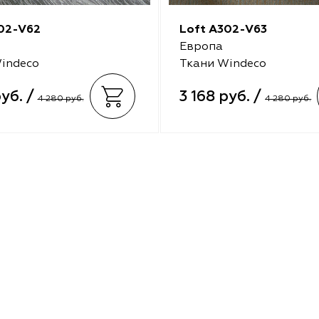
02-V62
Loft A302-V63
Европа
indeco
Ткани Windeco
руб. /
3 168 руб. /
4 280 руб.
4 280 руб.