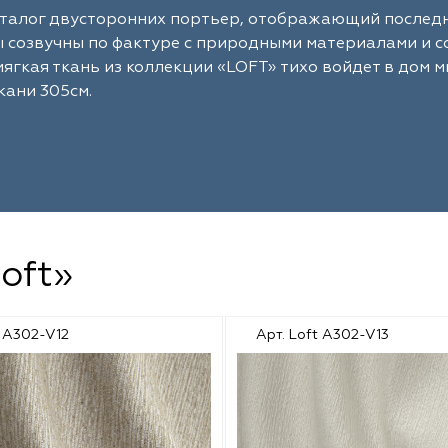
талог двусторонних портьер, отображающий последни
созвучны по фактуре с природными материалами и со
ягкая ткань из коллекции «LOFT» тихо войдет в дом м
ани 305см.
oft»
t A302-V12
Арт. Loft A302-V13