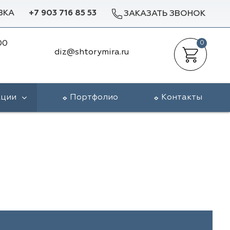
ВКА
+7 903 716 85 53
ЗАКАЗАТЬ ЗВОНОК
00
0
diz@shtorymira.ru
кции
Портфолио
Контакты