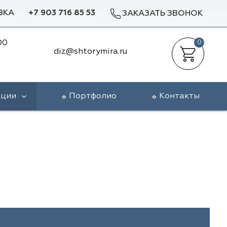
ВКА
+7 903 716 85 53
ЗАКАЗАТЬ ЗВОНОК
00
0
diz@shtorymira.ru
кции
Портфолио
Контакты