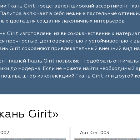
ии Ткань Girit представлен широкий ассортимент тка
Палитра включает в себя нежные пастельные оттенки,
ые цвета для создания лаконичных интерьеров.
нь Girit изготовлены из высококачественных материа
я прочностью, долговечностью и устойчивостью к в
ань Girit сохраняют привлекательный внешний вид на
нт тканей Ткань Girit позволяет подобрать оптимал
сики до модерна. Если не можете найти необходимый 
 пошива штор из коллекциий Ткань Girit или другой к
кань Girit»
t 002
Арт. Girit 003