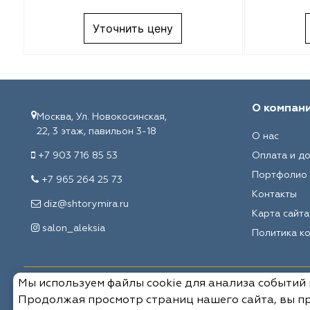
Melange
VRN Home
Уточнить цену
Decolab
Melange
Sofia
Decolab
Avgust
Sofia
О компан
Москва, Ул. Новокосинская,
22, 3 этаж, павильон 3-18
О нас
Textil Express
Avgust
+7 903 716 85 53
Оплата и д
Megara
Megara
Портфолио
+7 965 264 25 73
Контакты
Aisa
Aisa
diz@shtorymira.ru
Карта сайта
salon_aleksia
Политика к
Lyra
Lyra
Meksan
Meksan
Мы используем файлы cookie для анализа событий
© 2026, Мировые ткани. Все права защищены.
Продолжая просмотр страниц нашего сайта, вы пр
Ultra fabrics
Ultra fabrics