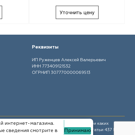
Уточнить цену
Реквизиты
ИП Руженцев Алексей Валерьевич
ИНН 773409121532
ОГРНИП 307770000069513
ий интернет-магазина.
те носит ознакомительный характер и ни при каких
ной офертой, определяемой положениями Статьи 437 ГК
ые сведения смотрите в
Принимаю