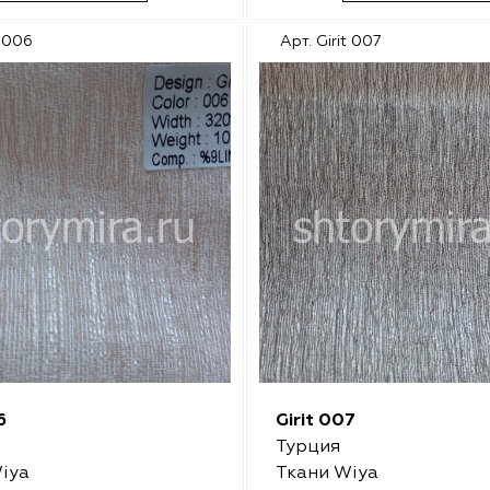
t 006
Арт. Girit 007
6
Girit 007
Турция
iya
Ткани Wiya