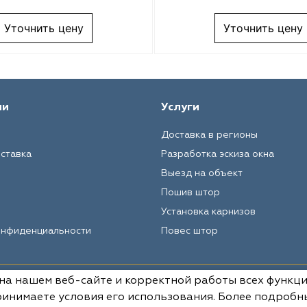
Уточнить цену
Уточнить цену
ии
Услуги
Доставка в регионы
оставка
Разработка эскиза окна
Выезд на объект
Пошив штор
Установка карнизов
онфиденциальности
Повес штор
 на нашем веб-сайте и корректной работы всех функц
Вся информация на данном сай
условиях не является публич
инимаете условия его использования. Более подробн