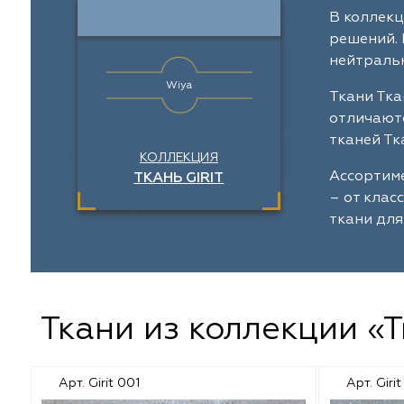
Galleria Arben
Выезд на объект
Отзывы
Dom Caro
В коллекц
Назад
Назад
Назад
Назад
решений. 
Espocada
Пошив штор
Dana Panorama
нейтральн
Wiya
Iliv
Установка карнизов
Daylight
Ткани Тка
отличаютс
Dana Panorama
Повес штор
Sunbrella
тканей Тк
КОЛЛЕКЦИЯ
Ассортиме
ТКАНЬ GIRIT
Daylight
Espocada
– от клас
ткани для
Casablanca
ILIV
Rof
Rof
Dom Caro
TD Collection
Ткани из коллекции «Т
Sunbrella
Casablanca
Арт. Girit 001
Арт. Giri
5 Авеню
Vip Dekor