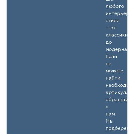
любого
интерьерн
стиля
– от
классики
до
модерна.
Если
не
можете
найти
необходим
артикул,
обращайте
к
нам.
Мы
подберем