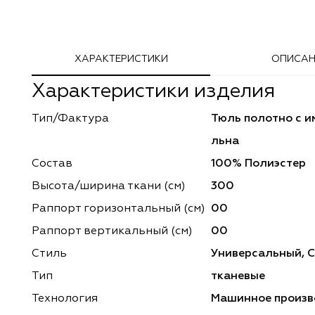
Adeko
Arya Home
ХАРАКТЕРИСТИКИ
ОПИСАН
Windeco
Adeko
Характеристики изделия
TD Collection
Windeco
Тип/Фактура
Тюль полотно с и
Esperanza
Laime Collection
льна
Mona Lisa
Esperanza
Состав
100% Полиэстер
Высота/ширина ткани (см)
300
Kerem
Mona Lisa
Раппорт горизонтальный (cм)
00
Dessange
Kerem
Раппорт вертикальный (см)
00
Стиль
Универсальный, 
Vip Camilla
Dessange
Тип
тканевые
O'Interior Studio
Vip Camilla
Технология
Машинное произв