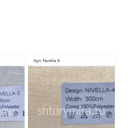
Арт. Nivella 4
Ар