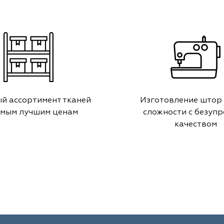
й ассортимент тканей
Изготовление штор
амым лучшим ценам
сложности с безуп
качеством