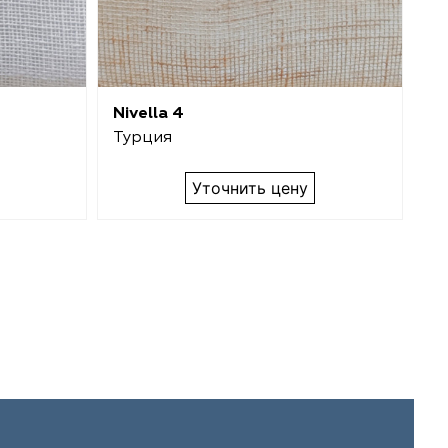
Nivella 4
Ni
Турция
Т
Уточнить цену