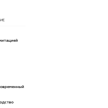
ИЕ
митацией
Современный
одство