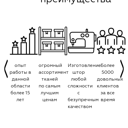
опыт
огромный
Изготовление
Более
работы в
ассортимент
штор
5000
данной
тканей
любой
довольных
области
по самым
сложности
клиентов
более 15
лучшим
с
за все
лет
ценам
безупречным
время
качеством