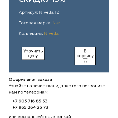
ia
colab
Avgust
Sofia
Артикул: Nivella 12
til Express
gust
Megara
Megara
Тоговая марка:
Nur
Коллекция:
Nivella
sa
sa
Lyra
Lyra
ksan
ksan
Ultra fabrics
Ultra fabrics
Уточнить
В
цену
корзину
azontextile
azontextile
Lara
Lara
eezz
eezz
WGART
WGART
Оформления заказа
a Textile
a Textile
INN textile
Textil Express
Узнайте наличие ткани, для этого позвоните
нам по телефонам:
nbrella
 textile
Laime Collection
Winbrella
+7 903 716 85 53
+7 965 264 25 73
etintex
etintex
Marufabrics
Marufabrics
или воспользуйтесь кнопкой