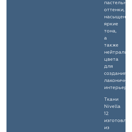
пастельны
оттенки,
насыщенны
яркие
тона,
а
также
нейтральн
цвета
для
создания
лаконичны
интерьеров
Ткани
Nivella
12
изготовле
из