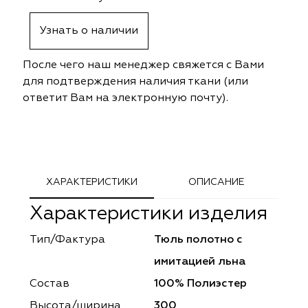
ephant
ephant
Altamarca
Altamarca
Узнать о наличии
ya
ya
Musso Durani
Musso Durani
После чего наш менеджер свяжется с Вами
 Luxe
 Luxe
Prime-Sama
Prime-Sama
для подтверждения наличия ткани (или
ответит Вам на электронную почту).
mout
mout
Elysium
Elysium
ko Line
ko Line
Forever
Forever
onto
onto
Lidoma Home
Lidoma Home
ХАРАКТЕРИСТИКИ
ОПИСАНИЕ
Характеристики изделия
obella
obella
Bondy
Bondy
Тип/Фактура
Тюль полотно с
dotessuti
dotessuti
Cassandra
Cassandra
имитацией льна
ntex-M
ntex-M
Symphony
Symphony
Состав
100% Полиэстер
Высота/ширина
300