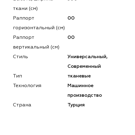
ena
ena
Philosophy
Philosophy
ткани (см)
as Prime
as Prime
Trento Studio
Nur
Раппорт
00
горизонтальный (cм)
cartina
ento Studio
Nur
LoomArt
Раппорт
00
om Art
cartina
вертикальный (см)
Стиль
Универсальный,
Современный
Тип
тканевые
Технология
Машинное
производство
Страна
Турция