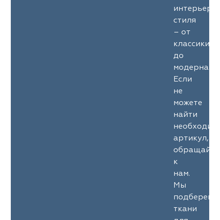
интерьерн
стиля
– от
классики
до
модерна.
Если
не
можете
найти
необходим
артикул,
обращайте
к
нам.
Мы
подберем
ткани