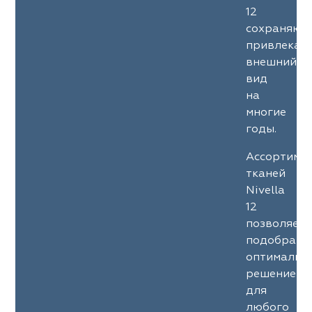
12
сохраняют
привлекат
внешний
вид
на
многие
годы.
Ассортиме
тканей
Nivella
12
позволяет
подобрать
оптимальн
решение
для
любого