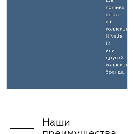
для
пошива
штор
из
коллекции
Nivella
12
или
другой
коллекции
бренда.
Наши
преимущества