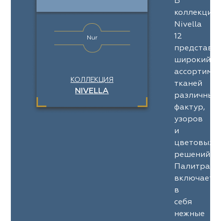
В
коллекции
Nivella
12
Nur
представл
широкий
ассортимен
КОЛЛЕКЦИЯ
тканей
NIVELLA
различных
фактур,
узоров
и
цветовых
решений.
Палитра
включает
в
себя
нежные