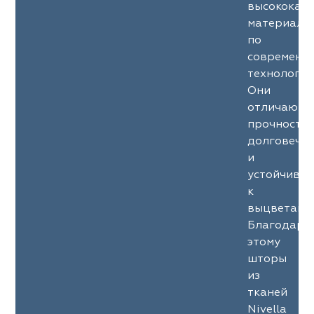
высококач
материало
по
современн
технология
Они
отличаютс
прочность
долговечн
и
устойчиво
к
выцветани
Благодаря
этому
шторы
из
тканей
Nivella