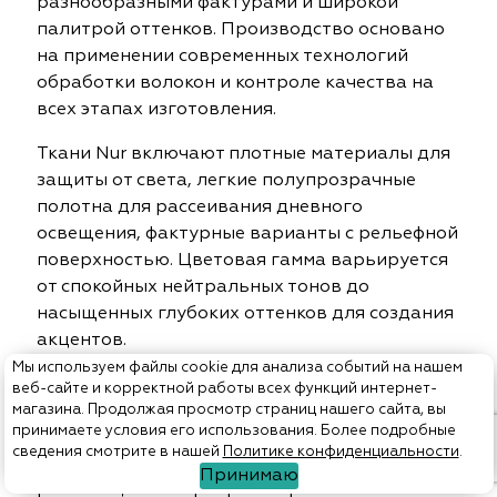
разнообразными фактурами и широкой
палитрой оттенков. Производство основано
на применении современных технологий
обработки волокон и контроле качества на
всех этапах изготовления.
Ткани Nur включают плотные материалы для
защиты от света, легкие полупрозрачные
полотна для рассеивания дневного
освещения, фактурные варианты с рельефной
поверхностью. Цветовая гамма варьируется
от спокойных нейтральных тонов до
насыщенных глубоких оттенков для создания
акцентов.
Мы используем файлы cookie для анализа событий на нашем
Преимущества тканей Nur
веб-сайте и корректной работы всех функций интернет-
магазина. Продолжая просмотр страниц нашего сайта, вы
принимаете условия его использования. Более подробные
Продукция бренда сочетает практичность с
сведения смотрите в нашей
Политике конфиденциальности
.
декоративными возможностями для
Принимаю
реализации интерьерных проектов.