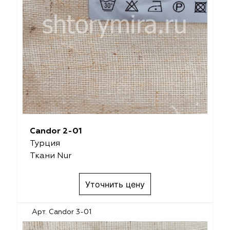
ena
ena
Philosophy
Philosophy
as Prime
as Prime
Trento Studio
Nur
cartina
ento Studio
Nur
LoomArt
om Art
cartina
Candor 2-01
Турция
Ткани Nur
Уточнить цену
Арт. Candor 3-01