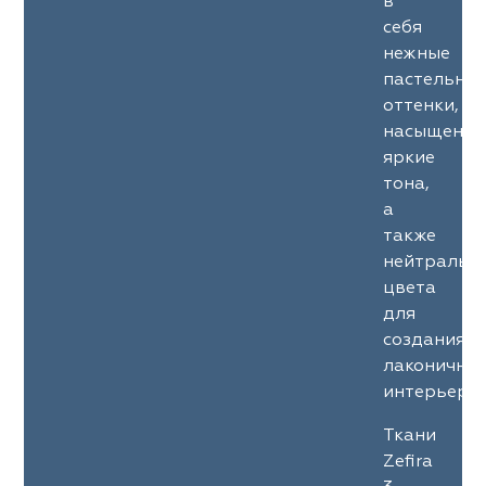
в
себя
нежные
пастельны
оттенки,
насыщенны
яркие
тона,
а
также
нейтральн
цвета
для
создания
лаконичны
интерьеров
Ткани
Zefira