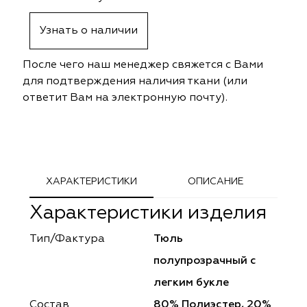
ephant
ephant
Altamarca
Altamarca
Узнать о наличии
ya
ya
Musso Durani
Musso Durani
После чего наш менеджер свяжется с Вами
 Luxe
 Luxe
Prime-Sama
Prime-Sama
для подтверждения наличия ткани (или
ответит Вам на электронную почту).
mout
mout
Elysium
Elysium
ko Line
ko Line
Forever
Forever
onto
onto
Lidoma Home
Lidoma Home
ХАРАКТЕРИСТИКИ
ОПИСАНИЕ
Характеристики изделия
obella
obella
Bondy
Bondy
Тип/Фактура
Тюль
dotessuti
dotessuti
Cassandra
Cassandra
полупрозрачный с
ntex-M
ntex-M
Symphony
Symphony
легким букле
Состав
80% Полиэстер, 20%