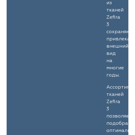
из
тканей
Zefira
3
сохраняют
привлекат
внешний
вид
на
многие
годы.
Ассортиме
тканей
Zefira
3
позволяет
подобрать
оптимальн