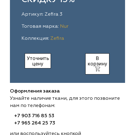
ia
colab
Avgust
Sofia
Артикул: Zefira 3
til Express
gust
Megara
Megara
Тоговая марка:
Nur
Коллекция:
Zefira
sa
sa
Lyra
Lyra
ksan
ksan
Ultra fabrics
Ultra fabrics
Уточнить
В
цену
корзину
azontextile
azontextile
Lara
Lara
eezz
eezz
WGART
WGART
Оформления заказа
a Textile
a Textile
INN textile
Textil Express
Узнайте наличие ткани, для этого позвоните
нам по телефонам:
nbrella
 textile
Laime Collection
Winbrella
+7 903 716 85 53
+7 965 264 25 73
etintex
etintex
Marufabrics
Marufabrics
или воспользуйтесь кнопкой