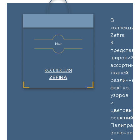
В
коллекции
Zefira
3
Nur
представл
широкий
ассортимен
КОЛЛЕКЦИЯ
тканей
ZEFIRA
различных
фактур,
узоров
и
цветовых
решений.
Палитра
включает