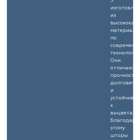
3
изготовле
из
высококач
материало
по
современн
технология
Они
отличаютс
прочность
долговечн
и
устойчиво
к
выцветани
Благодаря
этому
шторы