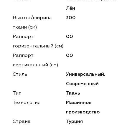
ena
ena
Philosophy
Philosophy
Лён
as Prime
as Prime
Trento Studio
Nur
Высота/ширина
300
ткани (см)
cartina
ento Studio
Nur
LoomArt
Раппорт
00
om Art
cartina
горизонтальный (cм)
Раппорт
00
вертикальный (см)
Стиль
Универсальный,
Современный
Тип
Ткань
Технология
Машинное
производство
Страна
Турция