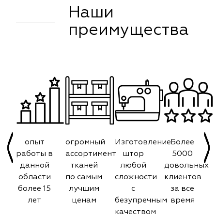
Наши
преимущества
опыт
огромный
Изготовление
Более
работы в
ассортимент
штор
5000
данной
тканей
любой
довольных
области
по самым
сложности
клиентов
более 15
лучшим
с
за все
лет
ценам
безупречным
время
качеством