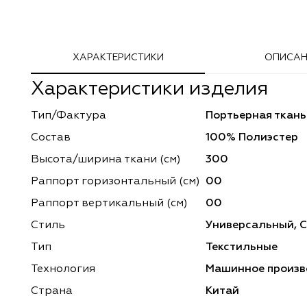
Adeko
Arya Home
ХАРАКТЕРИСТИКИ
ОПИСАН
Windeco
Adeko
Характеристики изделия
TD Collection
Windeco
Тип/Фактура
Портьерная ткань
Esperanza
Laime Collection
Состав
100% Полиэстер
Mona Lisa
Esperanza
Высота/ширина ткани (см)
300
Раппорт горизонтальный (cм)
00
Kerem
Mona Lisa
Раппорт вертикальный (см)
00
Dessange
Kerem
Стиль
Универсальный, 
Тип
Текстильные
Vip Camilla
Dessange
Технология
Машинное произв
O'Interior Studio
Vip Camilla
Страна
Китай