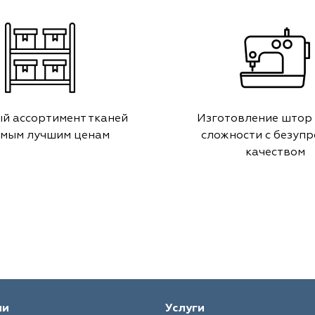
й ассортимент тканей
Изготовление штор
амым лучшим ценам
сложности с безуп
качеством
ии
Услуги