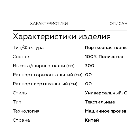
Adeko
Arya Home
ХАРАКТЕРИСТИКИ
ОПИСАН
Windeco
Adeko
Характеристики изделия
TD Collection
Windeco
Тип/Фактура
Портьерная ткань
Esperanza
Laime Collection
Состав
100% Полиэстер
Mona Lisa
Esperanza
Высота/ширина ткани (см)
300
Раппорт горизонтальный (cм)
00
Kerem
Mona Lisa
Раппорт вертикальный (см)
00
Dessange
Kerem
Стиль
Универсальный, 
Тип
Текстильные
Vip Camilla
Dessange
Технология
Машинное произв
O'Interior Studio
Vip Camilla
Страна
Китай