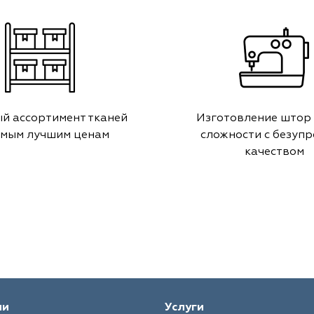
й ассортимент тканей
Изготовление штор
амым лучшим ценам
сложности с безуп
качеством
ии
Услуги