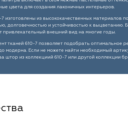
Палитра включает в себя нежные пастельные оттенки,
ые цвета для создания лаконичных интерьеров.
-7 изготовлены из высококачественных материалов п
ю, долговечностью и устойчивостью к выцветанию. Б
 привлекательный внешний вид на многие годы.
нт тканей 610-7 позволяет подобрать оптимальное р
до модерна. Если не можете найти необходимый артик
а штор из коллекциий 610-7 или другой коллекции бр
ства