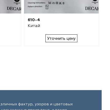
610-4
61
Китай
К
Уточнить цену
зличных фактур, узоров и цветовых