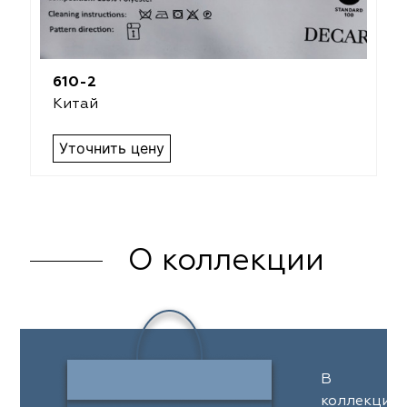
610-2
Китай
Уточнить цену
О коллекции
В
коллекции