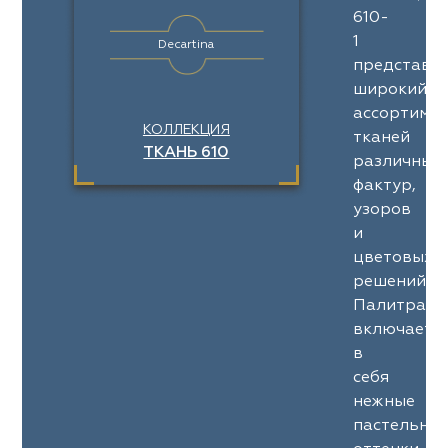
610-
1
Decartina
представл
широкий
ассортимен
КОЛЛЕКЦИЯ
тканей
ТКАНЬ 610
различных
фактур,
узоров
и
цветовых
решений.
Палитра
включает
в
себя
нежные
пастельны