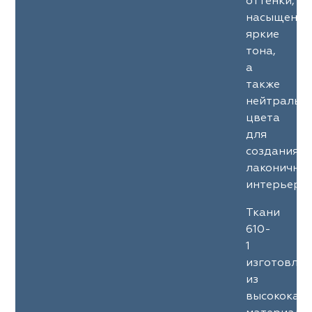
оттенки,
насыщенны
яркие
тона,
а
также
нейтральн
цвета
для
создания
лаконичны
интерьеров
Ткани
610-
1
изготовле
из
высококач