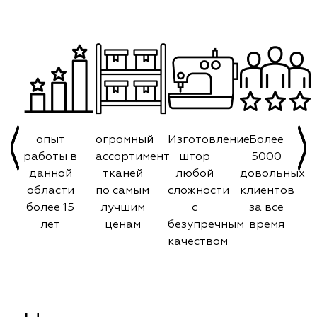
опыт
огромный
Изготовление
Более
работы в
ассортимент
штор
5000
данной
тканей
любой
довольных
области
по самым
сложности
клиентов
более 15
лучшим
с
за все
лет
ценам
безупречным
время
качеством