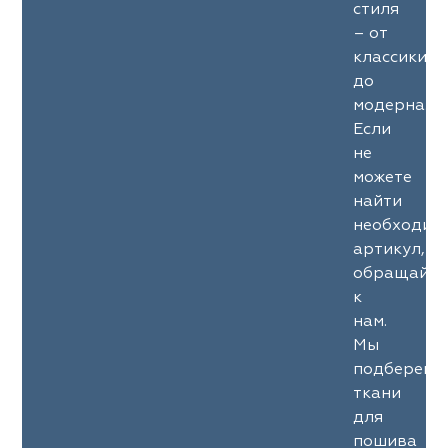
стиля
– от
классики
до
модерна.
Если
не
можете
найти
необходим
артикул,
обращайте
к
нам.
Мы
подберем
ткани
для
пошива