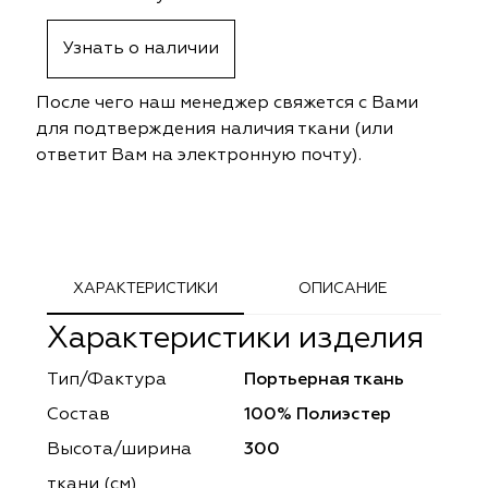
ephant
ephant
Altamarca
Altamarca
Узнать о наличии
ya
ya
Musso Durani
Musso Durani
После чего наш менеджер свяжется с Вами
 Luxe
 Luxe
Prime-Sama
Prime-Sama
для подтверждения наличия ткани (или
ответит Вам на электронную почту).
mout
mout
Elysium
Elysium
ko Line
ko Line
Forever
Forever
onto
onto
Lidoma Home
Lidoma Home
ХАРАКТЕРИСТИКИ
ОПИСАНИЕ
Характеристики изделия
obella
obella
Bondy
Bondy
Тип/Фактура
Портьерная ткань
dotessuti
dotessuti
Cassandra
Cassandra
Состав
100% Полиэстер
ntex-M
ntex-M
Symphony
Symphony
Высота/ширина
300
ткани (см)