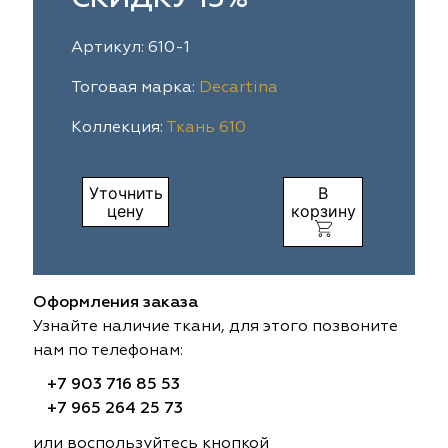
ia
colab
Avgust
Sofia
Артикул: 610-1
til Express
gust
Megara
Megara
Тоговая марка:
Decartina
Коллекция:
Ткань 610
sa
sa
Lyra
Lyra
ksan
ksan
Ultra fabrics
Ultra fabrics
Уточнить
В
цену
корзину
azontextile
azontextile
Lara
Lara
eezz
eezz
WGART
WGART
Оформления заказа
a Textile
a Textile
INN textile
Textil Express
Узнайте наличие ткани, для этого позвоните
нам по телефонам:
nbrella
 textile
Laime Collection
Winbrella
+7 903 716 85 53
+7 965 264 25 73
etintex
etintex
Marufabrics
Marufabrics
или воспользуйтесь кнопкой