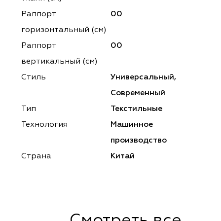
ena
ena
Philosophy
Philosophy
Раппорт
00
as Prime
as Prime
Trento Studio
Nur
горизонтальный (cм)
Раппорт
00
cartina
ento Studio
Nur
LoomArt
вертикальный (см)
om Art
cartina
Стиль
Универсальный,
Современный
Тип
Текстильные
Технология
Машинное
производство
Страна
Китай
Смотреть все