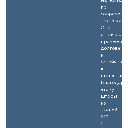
материало
по
современн
технология
Они
отличаютс
прочность
долговечн
и
устойчиво
к
выцветани
Благодаря
этому
шторы
из
тканей
610-
1