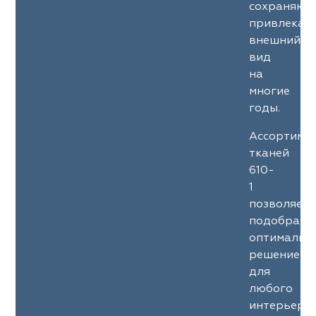
сохраняют
привлекат
внешний
вид
на
многие
годы.
Ассортиме
тканей
610-
1
позволяет
подобрать
оптимальн
решение
для
любого
интерьерн