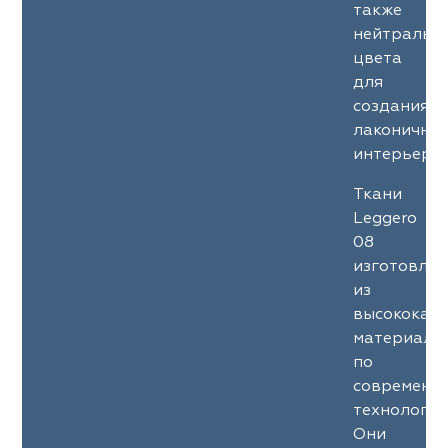
также
нейтральн
цвета
для
создания
лаконичны
интерьеров
Ткани
Leggero
08
изготовле
из
высококач
материало
по
современн
технология
Они