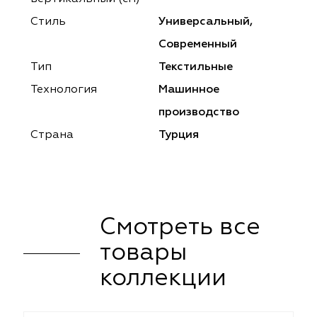
ena
ena
Philosophy
Philosophy
Стиль
Универсальный,
as Prime
as Prime
Trento Studio
Nur
Современный
Тип
Текстильные
cartina
ento Studio
Nur
LoomArt
Технология
Машинное
om Art
cartina
производство
Страна
Турция
Смотреть все
товары
коллекции