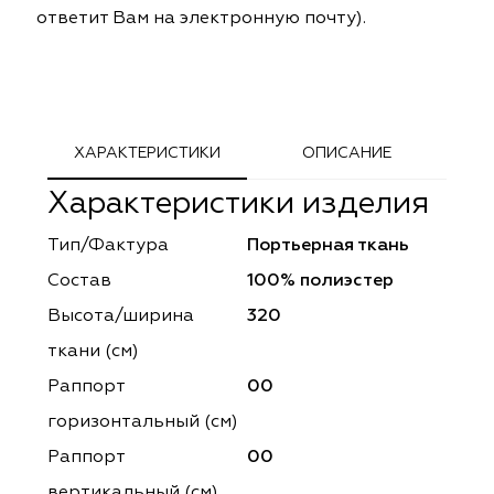
ответит Вам на электронную почту).
ephant
ephant
Altamarca
Altamarca
ya
ya
Musso Durani
Musso Durani
 Luxe
 Luxe
Prime-Sama
Prime-Sama
ХАРАКТЕРИСТИКИ
ОПИСАНИЕ
mout
mout
Elysium
Elysium
Характеристики изделия
ko Line
ko Line
Forever
Forever
Тип/Фактура
Портьерная ткань
Состав
100% полиэстер
onto
onto
Lidoma Home
Lidoma Home
Высота/ширина
320
obella
obella
Bondy
Bondy
ткани (см)
Раппорт
00
dotessuti
dotessuti
Cassandra
Cassandra
горизонтальный (cм)
ntex-M
ntex-M
Symphony
Symphony
Раппорт
00
вертикальный (см)