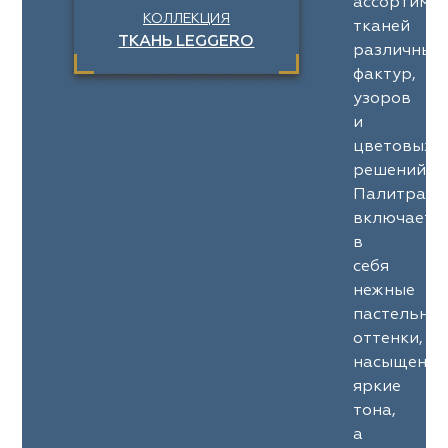
ассортимен
КОЛЛЕКЦИЯ
тканей
ТКАНЬ LEGGERO
различных
фактур,
узоров
и
цветовых
решений.
Палитра
включает
в
себя
нежные
пастельны
оттенки,
насыщенны
яркие
тона,
а