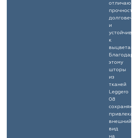
отличаютс
прочность
долговечн
и
устойчиво
к
выцветани
Благодаря
этому
шторы
из
тканей
Leggero
08
сохраняют
привлекат
внешний
вид
на