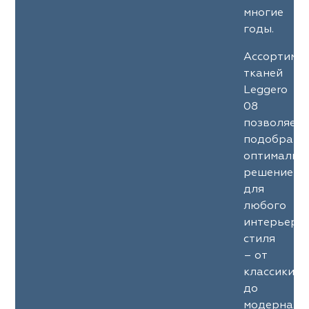
многие
годы.
Ассортиме
тканей
Leggero
08
позволяет
подобрать
оптимальн
решение
для
любого
интерьерн
стиля
– от
классики
до
модерна.