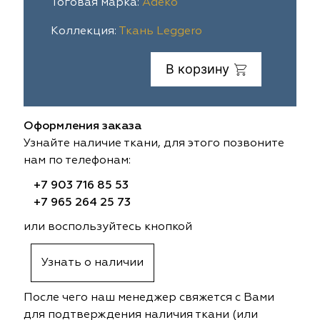
Тоговая марка:
Adeko
ia
colab
Avgust
Sofia
Коллекция:
Ткань Leggero
til Express
gust
Megara
Megara
В корзину
sa
sa
Lyra
Lyra
Оформления заказа
ksan
ksan
Ultra fabrics
Ultra fabrics
Узнайте наличие ткани, для этого позвоните
нам по телефонам:
azontextile
azontextile
Lara
Lara
+7 903 716 85 53
eezz
eezz
WGART
WGART
+7 965 264 25 73
или воспользуйтесь кнопкой
a Textile
a Textile
INN textile
Textil Express
Узнать о наличии
nbrella
 textile
Laime Collection
Winbrella
После чего наш менеджер свяжется с Вами
etintex
etintex
Marufabrics
Marufabrics
для подтверждения наличия ткани (или