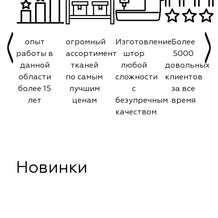
опыт
огромный
Изготовление
Более
работы в
ассортимент
штор
5000
данной
тканей
любой
довольных
области
по самым
сложности
клиентов
более 15
лучшим
с
за все
лет
ценам
безупречным
время
качеством
Новинки