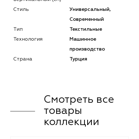
ena
ena
Philosophy
Philosophy
Стиль
Универсальный,
as Prime
as Prime
Trento Studio
Nur
Современный
Тип
Текстильные
cartina
ento Studio
Nur
LoomArt
Технология
Машинное
om Art
cartina
производство
Страна
Турция
Смотреть все
товары
коллекции