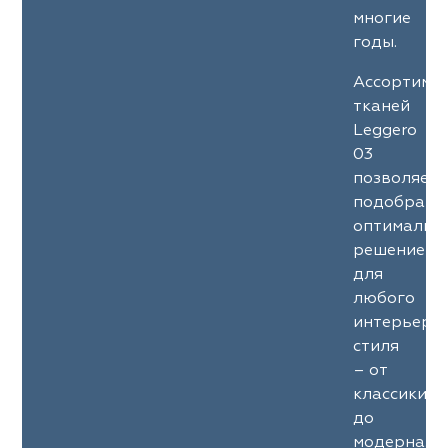
многие
годы.
Ассортиме
тканей
Leggero
03
позволяет
подобрать
оптимальн
решение
для
любого
интерьерн
стиля
– от
классики
до
модерна.