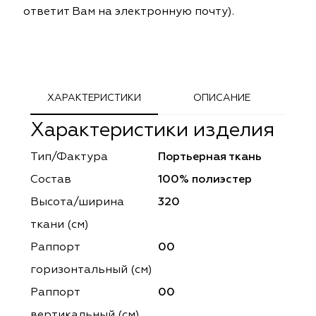
ответит Вам на электронную почту).
ephant
ephant
Altamarca
Altamarca
ya
ya
Musso Durani
Musso Durani
 Luxe
 Luxe
Prime-Sama
Prime-Sama
ХАРАКТЕРИСТИКИ
ОПИСАНИЕ
mout
mout
Elysium
Elysium
Характеристики изделия
ko Line
ko Line
Forever
Forever
Тип/Фактура
Портьерная ткань
Состав
100% полиэстер
onto
onto
Lidoma Home
Lidoma Home
Высота/ширина
320
obella
obella
Bondy
Bondy
ткани (см)
Раппорт
00
dotessuti
dotessuti
Cassandra
Cassandra
горизонтальный (cм)
ntex-M
ntex-M
Symphony
Symphony
Раппорт
00
вертикальный (см)