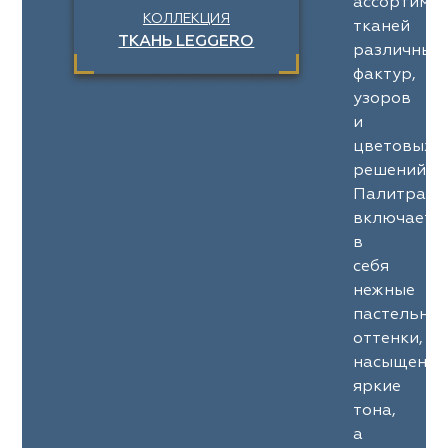
ассортимен
КОЛЛЕКЦИЯ
тканей
ТКАНЬ LEGGERO
различных
фактур,
узоров
и
цветовых
решений.
Палитра
включает
в
себя
нежные
пастельны
оттенки,
насыщенны
яркие
тона,
а