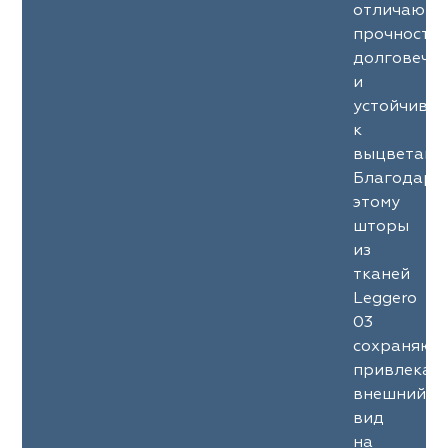
отличаютс
прочность
долговечн
и
устойчиво
к
выцветани
Благодаря
этому
шторы
из
тканей
Leggero
03
сохраняют
привлекат
внешний
вид
на