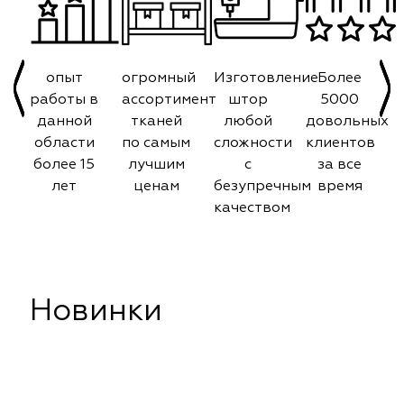
опыт
огромный
Изготовление
Более
работы в
ассортимент
штор
5000
данной
тканей
любой
довольных
области
по самым
сложности
клиентов
более 15
лучшим
с
за все
лет
ценам
безупречным
время
качеством
Новинки