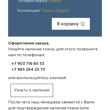
Тоговая марка:
Adeko
ia
colab
Avgust
Sofia
Коллекция:
Ткань Leggero
til Express
gust
Megara
Megara
В корзину
sa
sa
Lyra
Lyra
Оформления заказа
ksan
ksan
Ultra fabrics
Ultra fabrics
Узнайте наличие ткани, для этого позвоните
нам по телефонам:
azontextile
azontextile
Lara
Lara
+7 903 716 85 53
eezz
eezz
WGART
WGART
+7 965 264 25 73
или воспользуйтесь кнопкой
a Textile
a Textile
INN textile
Textil Express
Узнать о наличии
nbrella
 textile
Laime Collection
Winbrella
После чего наш менеджер свяжется с Вами
etintex
etintex
Marufabrics
Marufabrics
для подтверждения наличия ткани (или