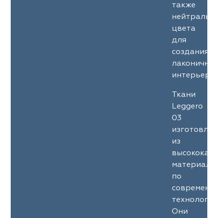
также
нейтральн
цвета
для
создания
лаконичны
интерьеров
Ткани
Leggero
03
изготовле
из
высококач
материало
по
современн
технология
Они