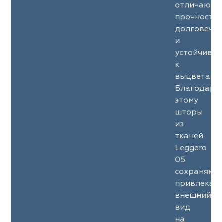
отличаютс
прочность
долговечн
и
устойчиво
к
выцветани
Благодаря
этому
шторы
из
тканей
Leggero
05
сохраняют
привлекат
внешний
вид
на