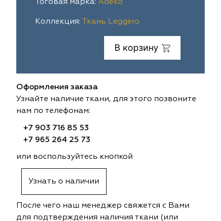
Тоговая марка:
Adeko
ia
colab
Avgust
Sofia
Коллекция:
Ткань Leggero
til Express
gust
Megara
Megara
В корзину
sa
sa
Lyra
Lyra
Оформления заказа
ksan
ksan
Ultra fabrics
Ultra fabrics
Узнайте наличие ткани, для этого позвоните
нам по телефонам:
azontextile
azontextile
Lara
Lara
+7 903 716 85 53
eezz
eezz
WGART
WGART
+7 965 264 25 73
или воспользуйтесь кнопкой
a Textile
a Textile
INN textile
Textil Express
Узнать о наличии
nbrella
 textile
Laime Collection
Winbrella
После чего наш менеджер свяжется с Вами
etintex
etintex
Marufabrics
Marufabrics
для подтверждения наличия ткани (или