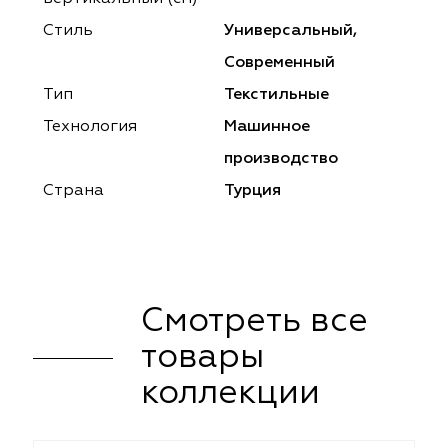
ena
ena
Philosophy
Philosophy
Стиль
Универсальный,
as Prime
as Prime
Trento Studio
Nur
Современный
Тип
Текстильные
cartina
ento Studio
Nur
LoomArt
Технология
Машинное
om Art
cartina
производство
Страна
Турция
Смотреть все
товары
коллекции