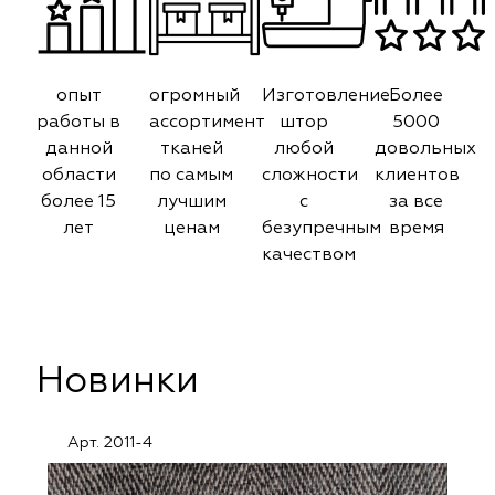
опыт
огромный
Изготовление
Более
работы в
ассортимент
штор
5000
данной
тканей
любой
довольных
области
по самым
сложности
клиентов
более 15
лучшим
с
за все
лет
ценам
безупречным
время
качеством
Новинки
Арт. 2011-4