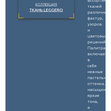
ассортимен
КОЛЛЕКЦИЯ
тканей
ТКАНЬ LEGGERO
различных
фактур,
узоров
и
цветовых
решений.
Палитра
включает
в
себя
нежные
пастельны
оттенки,
насыщенны
яркие
тона,
а