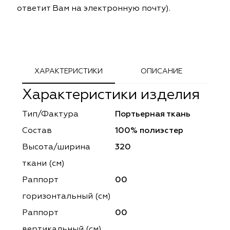
ответит Вам на электронную почту).
ephant
ephant
Altamarca
Altamarca
ya
ya
Musso Durani
Musso Durani
 Luxe
 Luxe
Prime-Sama
Prime-Sama
ХАРАКТЕРИСТИКИ
ОПИСАНИЕ
mout
mout
Elysium
Elysium
Характеристики изделия
ko Line
ko Line
Forever
Forever
Тип/Фактура
Портьерная ткань
Состав
100% полиэстер
onto
onto
Lidoma Home
Lidoma Home
Высота/ширина
320
obella
obella
Bondy
Bondy
ткани (см)
Раппорт
00
dotessuti
dotessuti
Cassandra
Cassandra
горизонтальный (cм)
ntex-M
ntex-M
Symphony
Symphony
Раппорт
00
вертикальный (см)