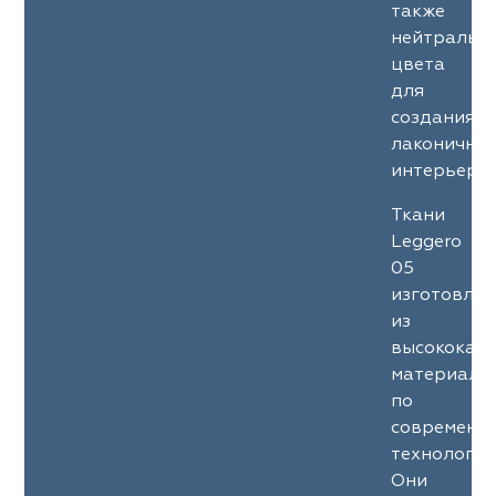
также
нейтральн
цвета
для
создания
лаконичны
интерьеров
Ткани
Leggero
05
изготовле
из
высококач
материало
по
современн
технология
Они