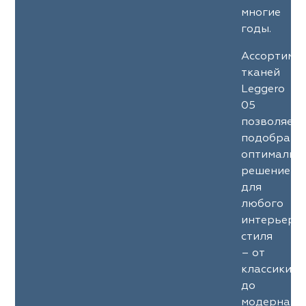
многие
годы.
Ассортиме
тканей
Leggero
05
позволяет
подобрать
оптимальн
решение
для
любого
интерьерн
стиля
– от
классики
до
модерна.