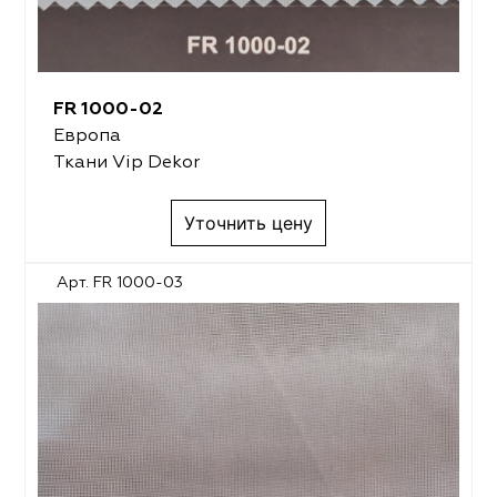
ena
ena
Philosophy
Philosophy
as Prime
as Prime
Trento Studio
Nur
cartina
ento Studio
Nur
LoomArt
FR 1000-02
Европа
om Art
cartina
Ткани Vip Dekor
Уточнить цену
Арт. FR 1000-03