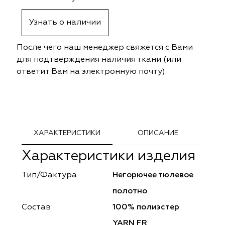
ephant
ephant
Altamarca
Altamarca
Узнать о наличии
ya
ya
Musso Durani
Musso Durani
После чего наш менеджер свяжется с Вами
 Luxe
 Luxe
Prime-Sama
Prime-Sama
для подтверждения наличия ткани (или
ответит Вам на электронную почту).
mout
mout
Elysium
Elysium
ko Line
ko Line
Forever
Forever
onto
onto
Lidoma Home
Lidoma Home
ХАРАКТЕРИСТИКИ
ОПИСАНИЕ
Характеристики изделия
obella
obella
Bondy
Bondy
Тип/Фактура
Негорючее тюлевое
dotessuti
dotessuti
Cassandra
Cassandra
полотно
ntex-M
ntex-M
Symphony
Symphony
Состав
100% полиэстер
YARN FR