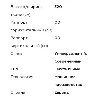
ena
ena
Philosophy
Philosophy
Высота/ширина
320
as Prime
as Prime
Trento Studio
Nur
ткани (см)
Раппорт
00
cartina
ento Studio
Nur
LoomArt
горизонтальный (cм)
om Art
cartina
Раппорт
00
вертикальный (см)
Стиль
Универсальный,
Современный
Тип
Текстильные
Технология
Машинное
производство
Страна
Европа