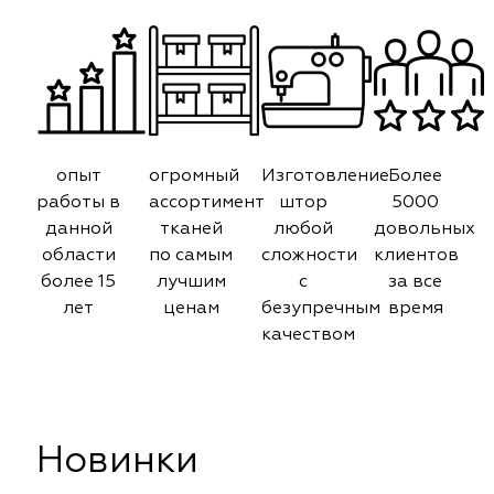
опыт
огромный
Изготовление
Более
работы в
ассортимент
штор
5000
данной
тканей
любой
довольных
области
по самым
сложности
клиентов
более 15
лучшим
с
за все
лет
ценам
безупречным
время
качеством
Новинки