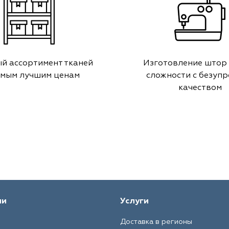
й ассортимент тканей
Изготовление штор
амым лучшим ценам
сложности с безуп
качеством
ии
Услуги
Доставка в регионы