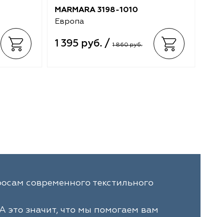
MARMARA 3198-1010
M
Европа
Е
1 395 руб. /
1
1 860 руб.
осам современного текстильного
А это значит, что мы помогаем вам