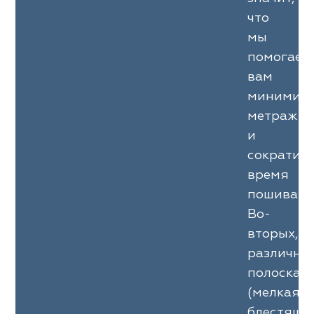
что
мы
помогаем
вам
минимизи
метраж
и
сократит
время
пошива.
Во-
вторых,
различна
полоска
(мелкая,
блестяща