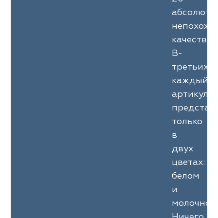
абсолютн
непохожи
качеств.
В-
третьих,
каждый
артикул
представ
только
в
двух
цветах:
белом
и
молочном
Ничего