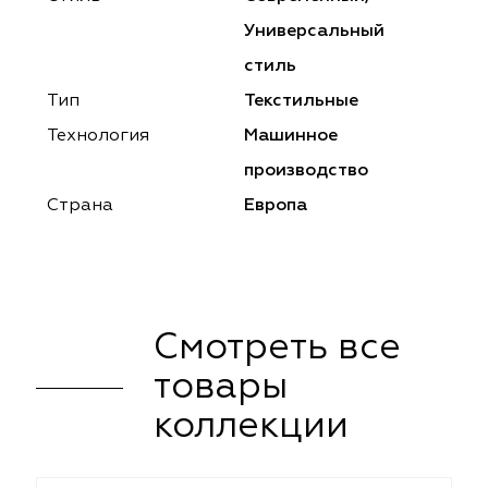
ena
ena
Philosophy
Philosophy
Универсальный
as Prime
as Prime
Trento Studio
Nur
стиль
Тип
Текстильные
cartina
ento Studio
Nur
LoomArt
Технология
Машинное
om Art
cartina
производство
Страна
Европа
Смотреть все
товары
коллекции