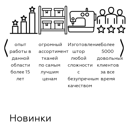
опыт
огромный
Изготовление
Более
работы в
ассортимент
штор
5000
данной
тканей
любой
довольных
области
по самым
сложности
клиентов
более 15
лучшим
с
за все
лет
ценам
безупречным
время
качеством
Новинки