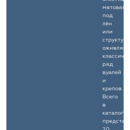
матовая,
под
лён
или
структурн
оживляют
классиче
ряд
вуалей
и
крепов.
Всего
в
каталоге
представ
20