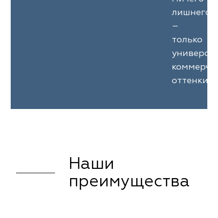
лишнего
–
только
универса
коммерче
оттенки.
Наши
преимущества