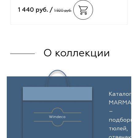
1 440 руб. /
1 920 руб.
О коллекции
Каталог
MARMAR
–
Windeco
подборка
тюлей,
отвечающ