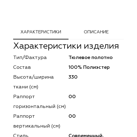
ephant
ephant
Altamarca
Altamarca
ya
ya
Musso Durani
Musso Durani
ХАРАКТЕРИСТИКИ
ОПИСАНИЕ
 Luxe
 Luxe
Prime-Sama
Prime-Sama
Характеристики изделия
mout
mout
Elysium
Elysium
Тип/Фактура
Тюлевое полотно
ko Line
ko Line
Forever
Forever
Состав
100% Полиэстер
Высота/ширина
330
onto
onto
Lidoma Home
Lidoma Home
ткани (см)
obella
obella
Bondy
Bondy
Раппорт
00
горизонтальный (cм)
dotessuti
dotessuti
Cassandra
Cassandra
Раппорт
00
ntex-M
ntex-M
Symphony
Symphony
вертикальный (см)
Стиль
Современный,