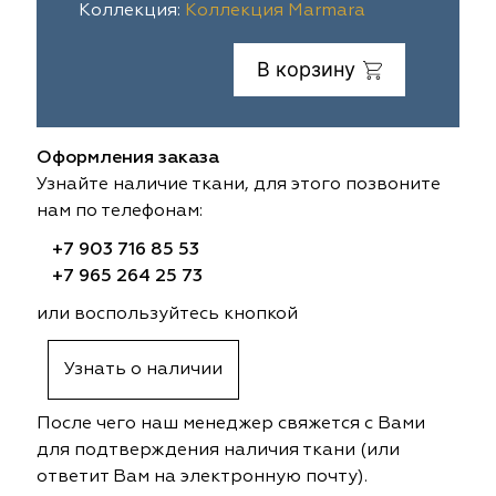
Коллекция:
Коллекция Marmara
ia
colab
Avgust
Sofia
В корзину
til Express
gust
Megara
Megara
sa
sa
Lyra
Lyra
Оформления заказа
Узнайте наличие ткани, для этого позвоните
ksan
ksan
Ultra fabrics
Ultra fabrics
нам по телефонам:
azontextile
azontextile
Lara
Lara
+7 903 716 85 53
+7 965 264 25 73
eezz
eezz
WGART
WGART
или воспользуйтесь кнопкой
a Textile
a Textile
INN textile
Textil Express
Узнать о наличии
nbrella
 textile
Laime Collection
Winbrella
После чего наш менеджер свяжется с Вами
для подтверждения наличия ткани (или
etintex
etintex
Marufabrics
Marufabrics
ответит Вам на электронную почту).