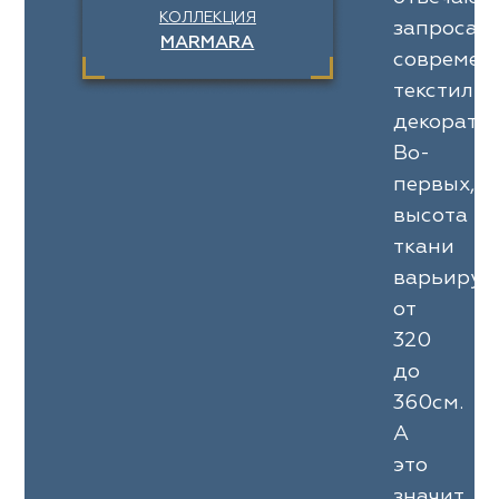
КОЛЛЕКЦИЯ
запросам
MARMARA
современ
текстильн
декоратор
Во-
первых,
высота
ткани
варьируе
от
320
до
360см.
А
это
значит,