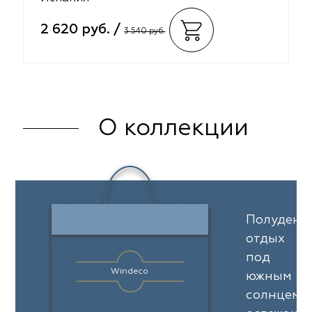
2 620 руб. /
3 540 руб.
О коллекции
Полуденн
отдых
под
Windeco
южным
солнцем,