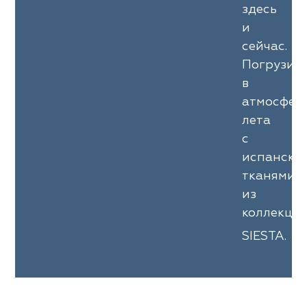
здесь
и
сейчас.
Погрузит
в
атмосфер
лета
с
испански
тканями
из
коллекци
SIESTA.