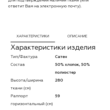
для подтверждения наличия ткани (или
ephant
ephant
Altamarca
Altamarca
ответит Вам на электронную почту).
ya
ya
Musso Durani
Musso Durani
 Luxe
 Luxe
Prime-Sama
Prime-Sama
ХАРАКТЕРИСТИКИ
ОПИСАНИЕ
mout
mout
Elysium
Elysium
Характеристики изделия
ko Line
ko Line
Forever
Forever
Тип/Фактура
Сатен
onto
onto
Lidoma Home
Lidoma Home
Состав
50% хлопок, 50%
полиэстер
obella
obella
Bondy
Bondy
Высота/ширина
280
dotessuti
dotessuti
Cassandra
Cassandra
ткани (см)
Раппорт
59
ntex-M
ntex-M
Symphony
Symphony
горизонтальный (cм)