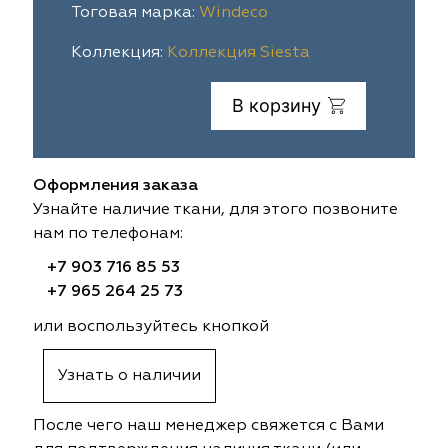
Тоговая марка:
Windeco
ia
colab
Avgust
Sofia
Коллекция:
Коллекция Siesta
til Express
gust
Megara
Megara
В корзину
sa
sa
Lyra
Lyra
ksan
ksan
Ultra fabrics
Ultra fabrics
Оформления заказа
Узнайте наличие ткани, для этого позвоните
azontextile
azontextile
Lara
Lara
нам по телефонам:
+7 903 716 85 53
eezz
eezz
WGART
WGART
+7 965 264 25 73
a Textile
a Textile
INN textile
Textil Express
или воспользуйтесь кнопкой
nbrella
 textile
Laime Collection
Winbrella
Узнать о наличии
etintex
etintex
Marufabrics
Marufabrics
После чего наш менеджер свяжется с Вами