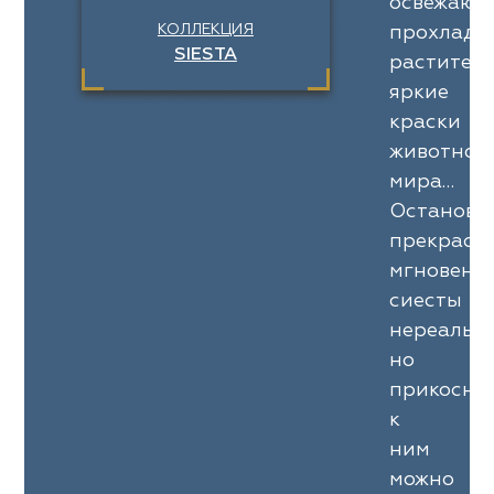
освежающ
КОЛЛЕКЦИЯ
прохлада
SIESTA
раститель
яркие
краски
животног
мира…
Останови
прекрасн
мгновени
сиесты
нереально
но
прикосну
к
ним
можно