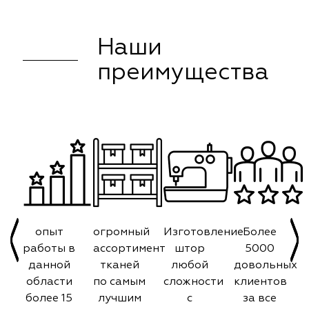
Наши
преимущества
опыт
огромный
Изготовление
Более
работы в
ассортимент
штор
5000
данной
тканей
любой
довольных
области
по самым
сложности
клиентов
более 15
лучшим
с
за все