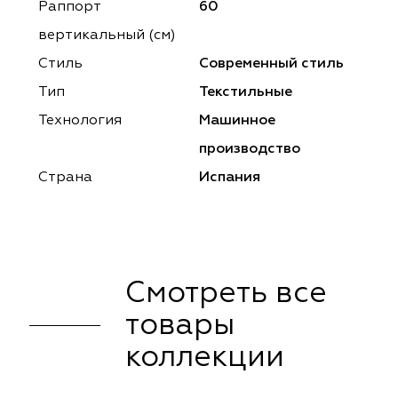
ena
ena
Philosophy
Philosophy
Раппорт
60
вертикальный (см)
as Prime
as Prime
Trento Studio
Nur
Стиль
Современный стиль
cartina
ento Studio
Nur
LoomArt
Тип
Текстильные
Технология
Машинное
om Art
cartina
производство
Страна
Испания
Смотреть все
товары
коллекции