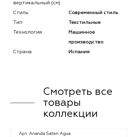
ena
ena
Philosophy
Philosophy
вертикальный (см)
Стиль
Современный стиль
as Prime
as Prime
Trento Studio
Nur
Тип
Текстильные
cartina
ento Studio
Nur
LoomArt
Технология
Машинное
производство
om Art
cartina
Страна
Испания
Смотреть все
товары
коллекции
Арт. Ananda Saten Agua