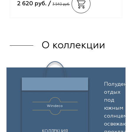
2 620 руб. /
3 540 руб.
О коллекции
Полуденн
отдых
под
Windeco
южным
солнцем,
освежающ
КОЛЛЕКЦИЯ
прохлада