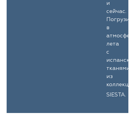
и
сейчас.
Погрузит
в
атмосфер
лета
с
испански
тканями
из
коллекци
SIESTA.