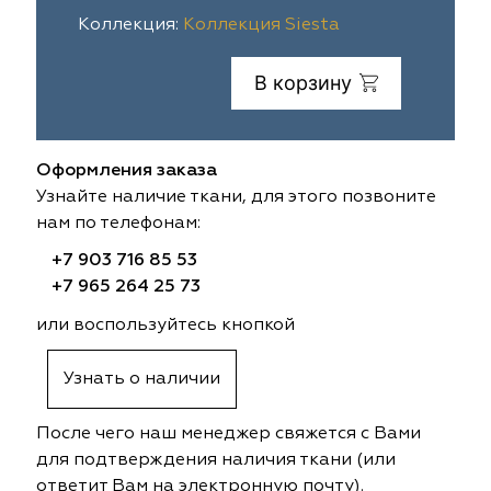
Коллекция:
Коллекция Siesta
ia
colab
Avgust
Sofia
В корзину
til Express
gust
Megara
Megara
sa
sa
Lyra
Lyra
Оформления заказа
ksan
ksan
Ultra fabrics
Ultra fabrics
Узнайте наличие ткани, для этого позвоните
нам по телефонам:
azontextile
azontextile
Lara
Lara
+7 903 716 85 53
+7 965 264 25 73
eezz
eezz
WGART
WGART
или воспользуйтесь кнопкой
a Textile
a Textile
INN textile
Textil Express
Узнать о наличии
nbrella
 textile
Laime Collection
Winbrella
После чего наш менеджер свяжется с Вами
etintex
etintex
Marufabrics
Marufabrics
для подтверждения наличия ткани (или
ответит Вам на электронную почту).