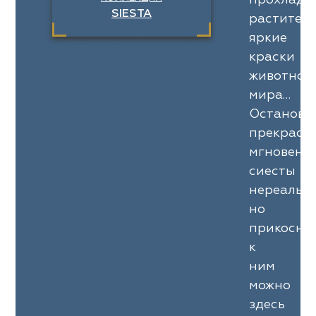
SIESTA
раститель
яркие
краски
животног
мира…
Останови
прекрасн
мгновени
сиесты
нереально
но
прикосну
к
ним
можно
здесь