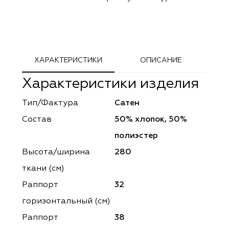
ephant
ephant
Altamarca
Altamarca
ya
ya
Musso Durani
Musso Durani
 Luxe
 Luxe
Prime-Sama
Prime-Sama
ХАРАКТЕРИСТИКИ
ОПИСАНИЕ
Характеристики изделия
mout
mout
Elysium
Elysium
Тип/Фактура
Сатен
ko Line
ko Line
Forever
Forever
Состав
50% хлопок, 50%
onto
onto
Lidoma Home
Lidoma Home
полиэстер
Высота/ширина
280
obella
obella
Bondy
Bondy
ткани (см)
dotessuti
dotessuti
Cassandra
Cassandra
Раппорт
32
горизонтальный (cм)
ntex-M
ntex-M
Symphony
Symphony
Раппорт
38