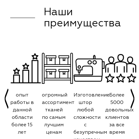
Наши
преимущества
опыт
огромный
Изготовление
Более
работы в
ассортимент
штор
5000
данной
тканей
любой
довольных
области
по самым
сложности
клиентов
более 15
лучшим
с
за все
лет
ценам
безупречным
время