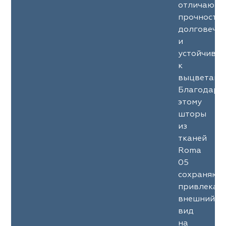
отличаютс
прочность
долговечн
и
устойчиво
к
выцветани
Благодаря
этому
шторы
из
тканей
Roma
05
сохраняют
привлекат
внешний
вид
на