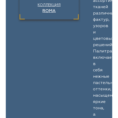
ассортимен
КОЛЛЕКЦИЯ
тканей
ROMA
различных
фактур,
узоров
и
цветовых
решений.
Палитра
включает
в
себя
нежные
пастельны
оттенки,
насыщенны
яркие
тона,
а