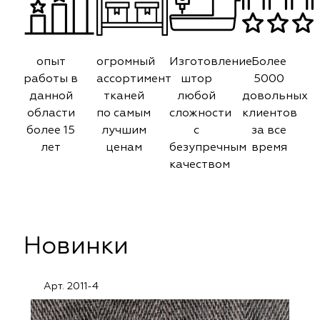
опыт
огромный
Изготовление
Более
работы в
ассортимент
штор
5000
данной
тканей
любой
довольных
области
по самым
сложности
клиентов
более 15
лучшим
с
за все
лет
ценам
безупречным
время
качеством
Новинки
Арт. 2011-4