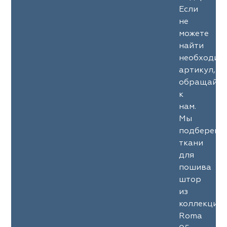
Если
не
можете
найти
необходим
артикул,
обращайте
к
нам.
Мы
подберем
ткани
для
пошива
штор
из
коллекции
Roma