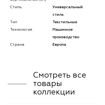
ena
ena
Philosophy
Philosophy
Стиль
Универсальный
as Prime
as Prime
Trento Studio
Nur
стиль
Тип
Текстильные
cartina
ento Studio
Nur
LoomArt
Технология
Машинное
om Art
cartina
производство
Страна
Европа
Смотреть все
товары
коллекции