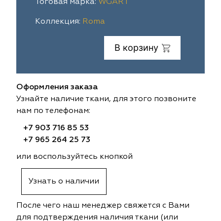
Тоговая марка:
WGART
ia
colab
Avgust
Sofia
Коллекция:
Roma
til Express
gust
Megara
Megara
В корзину
sa
sa
Lyra
Lyra
Оформления заказа
ksan
ksan
Ultra fabrics
Ultra fabrics
Узнайте наличие ткани, для этого позвоните
нам по телефонам:
azontextile
azontextile
Lara
Lara
+7 903 716 85 53
eezz
eezz
WGART
WGART
+7 965 264 25 73
или воспользуйтесь кнопкой
a Textile
a Textile
INN textile
Textil Express
Узнать о наличии
nbrella
 textile
Laime Collection
Winbrella
После чего наш менеджер свяжется с Вами
etintex
etintex
Marufabrics
Marufabrics
для подтверждения наличия ткани (или