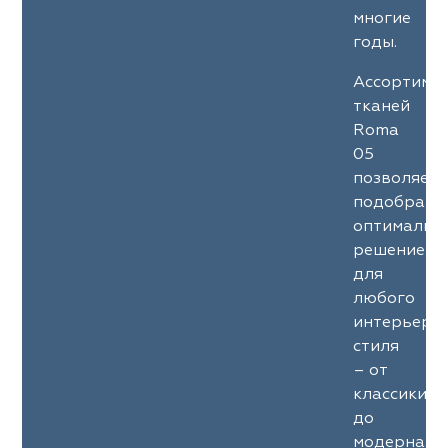
многие
годы.
Ассортиме
тканей
Roma
05
позволяет
подобрать
оптимальн
решение
для
любого
интерьерн
стиля
– от
классики
до
модерна.