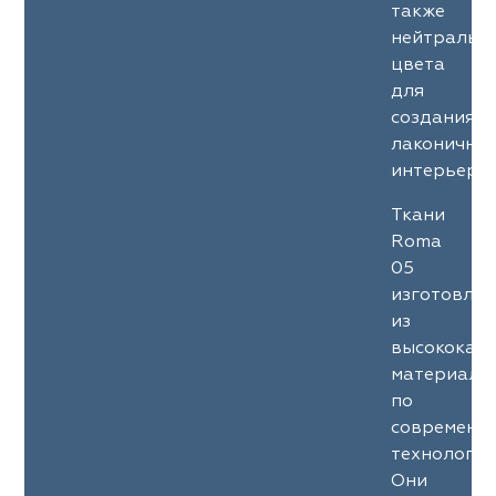
также
нейтральн
цвета
для
создания
лаконичны
интерьеров
Ткани
Roma
05
изготовле
из
высококач
материало
по
современн
технология
Они