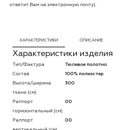
ответит Вам на электронную почту).
ephant
ephant
Altamarca
Altamarca
ya
ya
Musso Durani
Musso Durani
 Luxe
 Luxe
Prime-Sama
Prime-Sama
ХАРАКТЕРИСТИКИ
ОПИСАНИЕ
mout
mout
Elysium
Elysium
Характеристики изделия
ko Line
ko Line
Forever
Forever
Тип/Фактура
Тюлевое полотно
Состав
100% полиэстер
onto
onto
Lidoma Home
Lidoma Home
Высота/ширина
300
obella
obella
Bondy
Bondy
ткани (см)
Раппорт
00
dotessuti
dotessuti
Cassandra
Cassandra
горизонтальный (cм)
ntex-M
ntex-M
Symphony
Symphony
Раппорт
00
вертикальный (см)