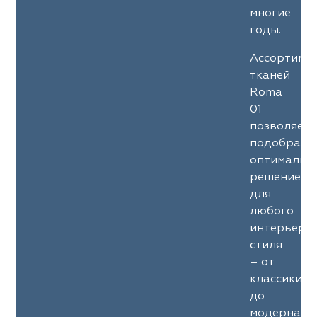
многие
годы.
Ассортиме
тканей
Roma
01
позволяет
подобрать
оптимальн
решение
для
любого
интерьерн
стиля
– от
классики
до
модерна.