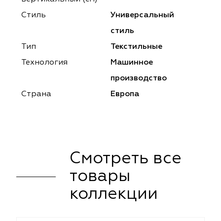
ena
ena
Philosophy
Philosophy
Стиль
Универсальный
as Prime
as Prime
Trento Studio
Nur
стиль
Тип
Текстильные
cartina
ento Studio
Nur
LoomArt
Технология
Машинное
om Art
cartina
производство
Страна
Европа
Смотреть все
товары
коллекции