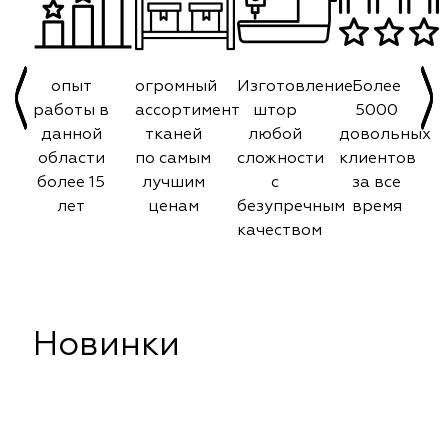
опыт
огромный
Изготовление
Более
работы в
ассортимент
штор
5000
данной
тканей
любой
довольных
области
по самым
сложности
клиентов
более 15
лучшим
с
за все
лет
ценам
безупречным
время
качеством
Новинки