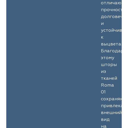
отличаютс
прочность
долговечн
и
устойчиво
к
выцветани
Благодаря
этому
шторы
из
тканей
Roma
01
сохраняют
привлекат
внешний
вид
на