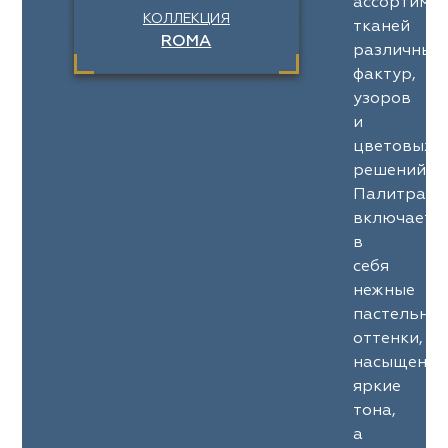
ассортимен
КОЛЛЕКЦИЯ
тканей
ROMA
различных
фактур,
узоров
и
цветовых
решений.
Палитра
включает
в
себя
нежные
пастельны
оттенки,
насыщенны
яркие
тона,
а