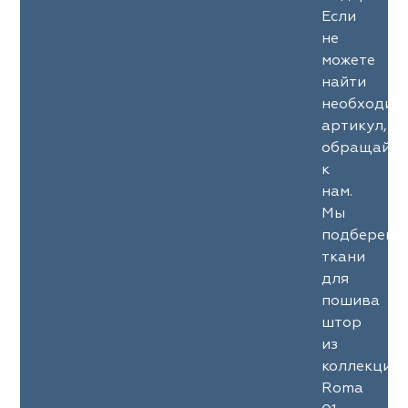
Если
не
можете
найти
необходим
артикул,
обращайте
к
нам.
Мы
подберем
ткани
для
пошива
штор
из
коллекции
Roma