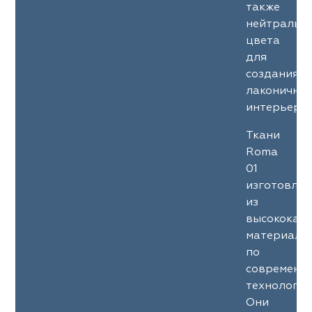
также
нейтральн
цвета
для
создания
лаконичны
интерьеров
Ткани
Roma
01
изготовле
из
высококач
материало
по
современн
технология
Они