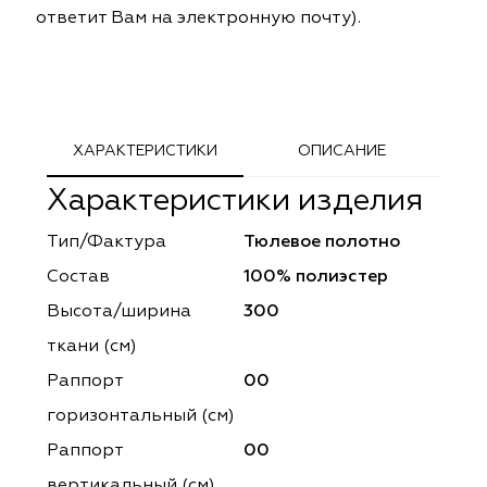
ответит Вам на электронную почту).
ephant
ephant
Altamarca
Altamarca
ya
ya
Musso Durani
Musso Durani
 Luxe
 Luxe
Prime-Sama
Prime-Sama
ХАРАКТЕРИСТИКИ
ОПИСАНИЕ
mout
mout
Elysium
Elysium
Характеристики изделия
ko Line
ko Line
Forever
Forever
Тип/Фактура
Тюлевое полотно
Состав
100% полиэстер
onto
onto
Lidoma Home
Lidoma Home
Высота/ширина
300
obella
obella
Bondy
Bondy
ткани (см)
Раппорт
00
dotessuti
dotessuti
Cassandra
Cassandra
горизонтальный (cм)
ntex-M
ntex-M
Symphony
Symphony
Раппорт
00
вертикальный (см)