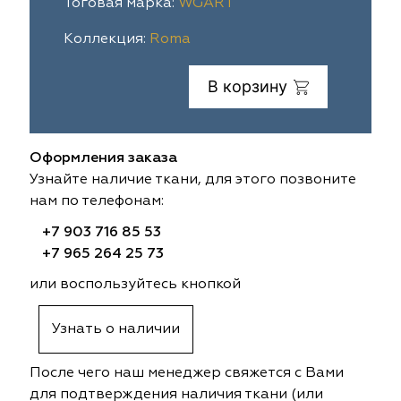
Тоговая марка:
WGART
ia
colab
Avgust
Sofia
Коллекция:
Roma
til Express
gust
Megara
Megara
В корзину
sa
sa
Lyra
Lyra
Оформления заказа
ksan
ksan
Ultra fabrics
Ultra fabrics
Узнайте наличие ткани, для этого позвоните
нам по телефонам:
azontextile
azontextile
Lara
Lara
+7 903 716 85 53
eezz
eezz
WGART
WGART
+7 965 264 25 73
или воспользуйтесь кнопкой
a Textile
a Textile
INN textile
Textil Express
Узнать о наличии
nbrella
 textile
Laime Collection
Winbrella
После чего наш менеджер свяжется с Вами
etintex
etintex
Marufabrics
Marufabrics
для подтверждения наличия ткани (или