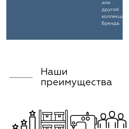
или
другой
коллекции
бренда.
Наши
преимущества