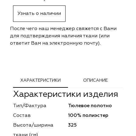
ephant
ephant
Altamarca
Altamarca
Узнать о наличии
ya
ya
Musso Durani
Musso Durani
После чего наш менеджер свяжется с Вами
 Luxe
 Luxe
Prime-Sama
Prime-Sama
для подтверждения наличия ткани (или
ответит Вам на электронную почту).
mout
mout
Elysium
Elysium
ko Line
ko Line
Forever
Forever
onto
onto
Lidoma Home
Lidoma Home
ХАРАКТЕРИСТИКИ
ОПИСАНИЕ
Характеристики изделия
obella
obella
Bondy
Bondy
Тип/Фактура
Тюлевое полотно
dotessuti
dotessuti
Cassandra
Cassandra
Состав
100% полиэстер
ntex-M
ntex-M
Symphony
Symphony
Высота/ширина
325
ткани (см)