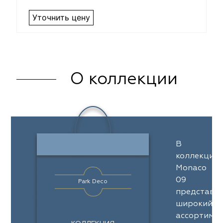
Уточнить цену
О коллекции
В
коллекции
Monaco
09
Park Deco
представл
широкий
ассортимен