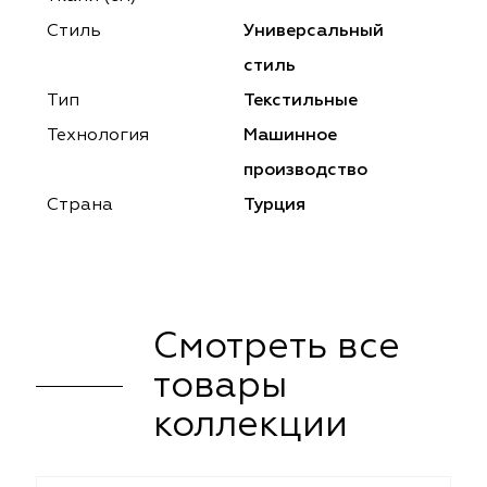
ena
ena
Philosophy
Philosophy
Стиль
Универсальный
as Prime
as Prime
Trento Studio
Nur
стиль
Тип
Текстильные
cartina
ento Studio
Nur
LoomArt
Технология
Машинное
om Art
cartina
производство
Страна
Турция
Смотреть все
товары
коллекции