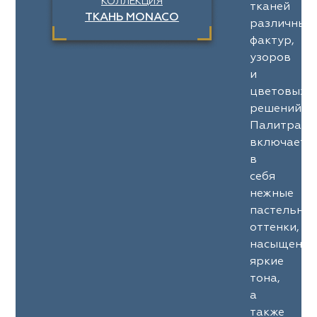
КОЛЛЕКЦИЯ
тканей
ТКАНЬ MONACO
различных
фактур,
узоров
и
цветовых
решений.
Палитра
включает
в
себя
нежные
пастельны
оттенки,
насыщенны
яркие
тона,
а
также