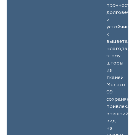
прочность
долговечн
и
устойчиво
к
выцветани
Благодаря
этому
шторы
из
тканей
Monaco
09
сохраняют
привлекат
внешний
вид
на