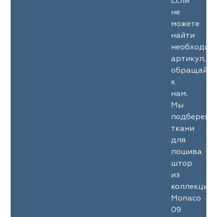
Если
не
можете
найти
необходим
артикул,
обращайте
к
нам.
Мы
подберем
ткани
для
пошива
штор
из
коллекции
Monaco
09