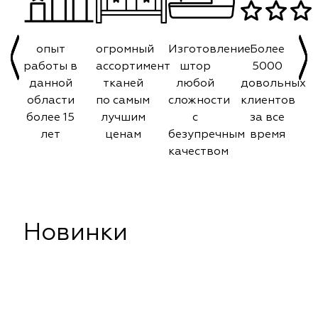
опыт
огромный
Изготовление
Более
работы в
ассортимент
штор
5000
данной
тканей
любой
довольных
области
по самым
сложности
клиентов
более 15
лучшим
с
за все
лет
ценам
безупречным
время
качеством
Новинки