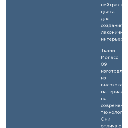
нейтральн
цвета
для
создания
лаконичны
интерьеров
Ткани
Monaco
09
изготовле
из
высококач
материало
по
современн
технология
Они
отличаютс