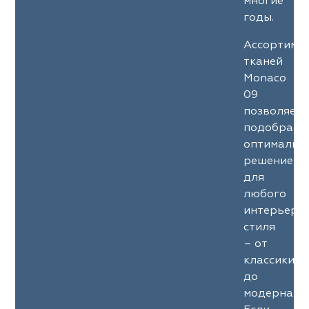
многие
годы.
Ассортиме
тканей
Monaco
09
позволяет
подобрать
оптимальн
решение
для
любого
интерьерн
стиля
– от
классики
до
модерна.