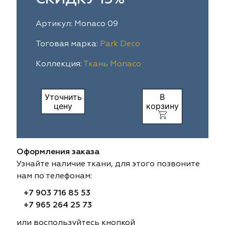
ia
colab
Avgust
Sofia
Артикул: Monaco 09
til Express
gust
Megara
Megara
Тоговая марка:
Park Deco
Коллекция:
Ткань Monaco
sa
sa
Lyra
Lyra
ksan
ksan
Ultra fabrics
Ultra fabrics
Уточнить
В
цену
корзину
azontextile
azontextile
Lara
Lara
eezz
eezz
WGART
WGART
Оформления заказа
a Textile
a Textile
INN textile
Textil Express
Узнайте наличие ткани, для этого позвоните
нам по телефонам:
nbrella
 textile
Laime Collection
Winbrella
+7 903 716 85 53
+7 965 264 25 73
etintex
etintex
Marufabrics
Marufabrics
или воспользуйтесь кнопкой