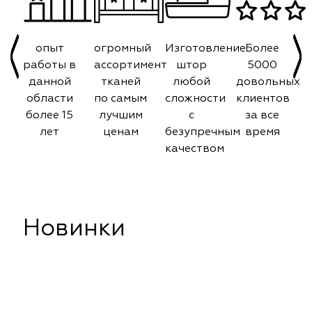
опыт
огромный
Изготовление
Более
работы в
ассортимент
штор
5000
данной
тканей
любой
довольных
области
по самым
сложности
клиентов
более 15
лучшим
с
за все
лет
ценам
безупречным
время
качеством
Новинки