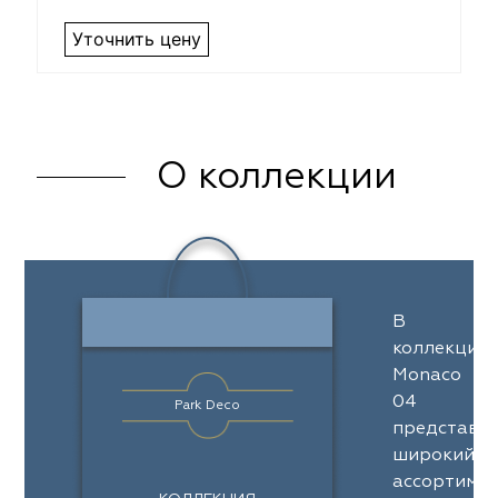
Уточнить цену
О коллекции
В
коллекции
Monaco
04
Park Deco
представл
широкий
ассортимен