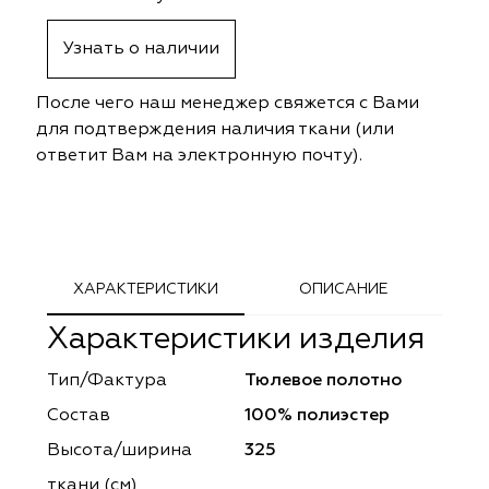
ephant
ephant
Altamarca
Altamarca
Узнать о наличии
ya
ya
Musso Durani
Musso Durani
После чего наш менеджер свяжется с Вами
 Luxe
 Luxe
Prime-Sama
Prime-Sama
для подтверждения наличия ткани (или
ответит Вам на электронную почту).
mout
mout
Elysium
Elysium
ko Line
ko Line
Forever
Forever
onto
onto
Lidoma Home
Lidoma Home
ХАРАКТЕРИСТИКИ
ОПИСАНИЕ
Характеристики изделия
obella
obella
Bondy
Bondy
Тип/Фактура
Тюлевое полотно
dotessuti
dotessuti
Cassandra
Cassandra
Состав
100% полиэстер
ntex-M
ntex-M
Symphony
Symphony
Высота/ширина
325
ткани (см)