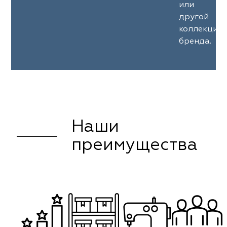
или
другой
коллекции
бренда.
Наши
преимущества