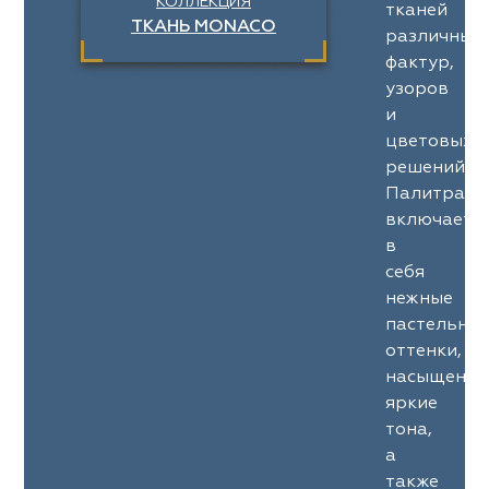
КОЛЛЕКЦИЯ
тканей
ТКАНЬ MONACO
различных
фактур,
узоров
и
цветовых
решений.
Палитра
включает
в
себя
нежные
пастельны
оттенки,
насыщенны
яркие
тона,
а
также