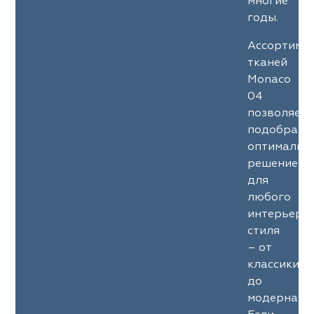
многие
годы.
Ассортиме
тканей
Monaco
04
позволяет
подобрать
оптимальн
решение
для
любого
интерьерн
стиля
– от
классики
до
модерна.