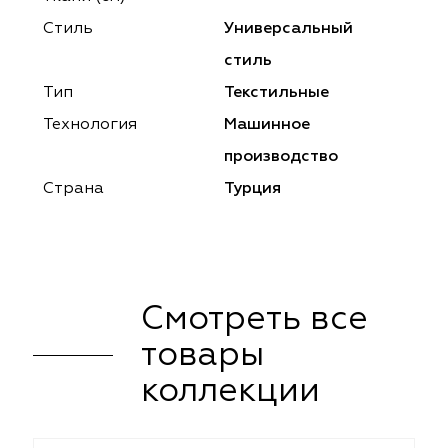
ena
ena
Philosophy
Philosophy
Стиль
Универсальный
as Prime
as Prime
Trento Studio
Nur
стиль
Тип
Текстильные
cartina
ento Studio
Nur
LoomArt
Технология
Машинное
om Art
cartina
производство
Страна
Турция
Смотреть все
товары
коллекции