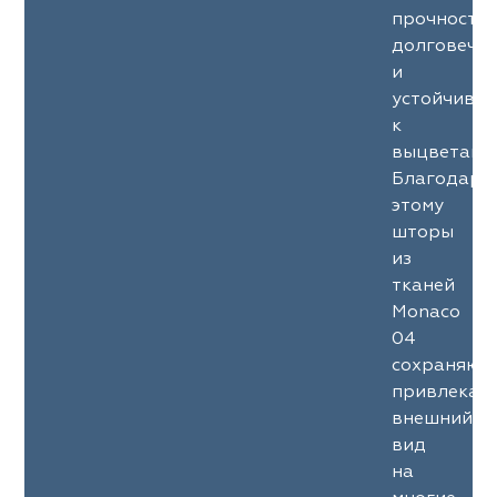
прочность
долговечн
и
устойчиво
к
выцветани
Благодаря
этому
шторы
из
тканей
Monaco
04
сохраняют
привлекат
внешний
вид
на