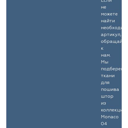
Если
не
можете
найти
необходим
артикул,
обращайте
к
нам.
Мы
подберем
ткани
для
пошива
штор
из
коллекции
Monaco
04