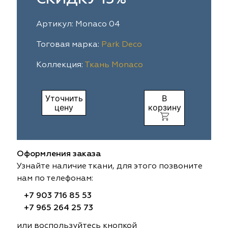
ia
colab
Avgust
Sofia
Артикул: Monaco 04
til Express
gust
Megara
Megara
Тоговая марка:
Park Deco
Коллекция:
Ткань Monaco
sa
sa
Lyra
Lyra
ksan
ksan
Ultra fabrics
Ultra fabrics
Уточнить
В
цену
корзину
azontextile
azontextile
Lara
Lara
eezz
eezz
WGART
WGART
Оформления заказа
a Textile
a Textile
INN textile
Textil Express
Узнайте наличие ткани, для этого позвоните
нам по телефонам:
nbrella
 textile
Laime Collection
Winbrella
+7 903 716 85 53
+7 965 264 25 73
etintex
etintex
Marufabrics
Marufabrics
или воспользуйтесь кнопкой