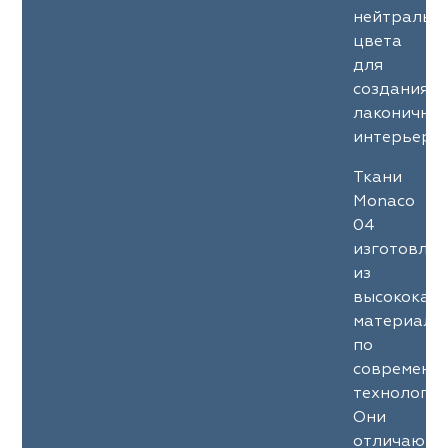
нейтральн
цвета
для
создания
лаконичны
интерьеров
Ткани
Monaco
04
изготовле
из
высококач
материало
по
современн
технология
Они
отличаютс