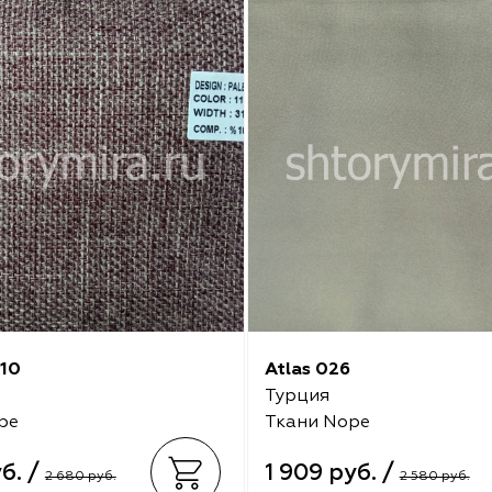
110
Atlas 026
Турция
pe
Ткани Nope
уб. /
1 909 руб. /
2 680 руб.
2 580 руб.