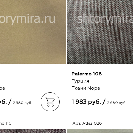
4
Palermo 108
Турция
pe
Ткани Nope
уб. /
1 983 руб. /
2 580 руб.
2 680 руб.
mo 110
Арт. Atlas 026