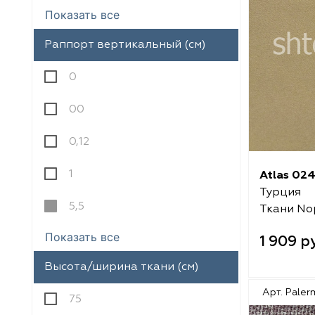
Показать все
Amazontextile
Amazontextile
Раппорт вертикальный (см)
Lara
Lara
0
Breezz
Breezz
00
WGART
WGART
0,12
Anka Textile
Anka Textile
1
Atlas 02
Турция
INN textile
Textil Express
5,5
Ткани No
Winbrella
INN textile
Показать все
1 909 р
Laime Collection
Winbrella
Высота/ширина ткани (см)
Арт. Paler
Chetintex
Chetintex
75