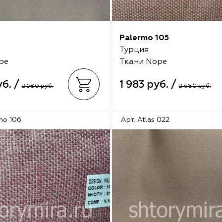
Palermo 105
Турция
pe
Ткани Nope
уб. /
1 983 руб. /
2 580 руб.
2 680 руб.
mo 106
Арт. Atlas 022