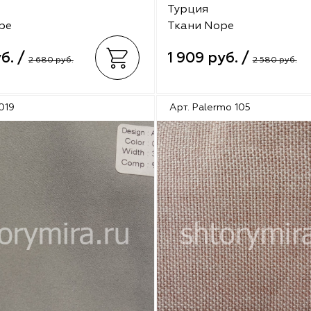
Турция
pe
Ткани Nope
уб. /
1 909 руб. /
2 680 руб.
2 580 руб.
019
Арт. Palermo 105