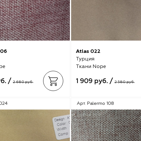
106
Atlas 022
Турция
pe
Ткани Nope
уб. /
1 909 руб. /
2 680 руб.
2 580 руб.
 024
Арт. Palermo 108