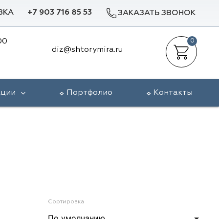
ВКА
+7 903 716 85 53
ЗАКАЗАТЬ ЗВОНОК
00
0
diz@shtorymira.ru
кции
Портфолио
Контакты
Сортировка