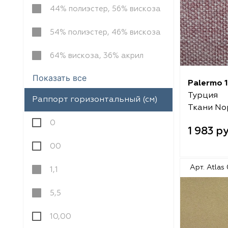
Melange
VRN Home
44% полиэстер, 56% вискоза
Decolab
Melange
54% полиэстер, 46% вискоза
Sofia
Decolab
64% вискоза, 36% акрил
Avgust
Sofia
Показать все
Palermo 
Турция
Раппорт горизонтальный (cм)
Textil Express
Avgust
Ткани No
0
Megara
Megara
1 983 р
00
Aisa
Aisa
Арт. Atlas
1,1
Lyra
Lyra
5,5
Meksan
Meksan
10,00
Ultra fabrics
Ultra fabrics