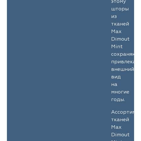
этому
шторы
из
тканей
Max
Dimout
Mint
сохраняют
привлекат
внешний
вид
на
многие
годы.
Ассортиме
тканей
Max
Dimout