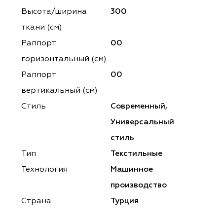
ena
ena
Philosophy
Philosophy
Высота/ширина
300
as Prime
as Prime
Trento Studio
Nur
ткани (см)
Раппорт
00
cartina
ento Studio
Nur
LoomArt
горизонтальный (cм)
om Art
cartina
Раппорт
00
вертикальный (см)
Стиль
Современный,
Универсальный
стиль
Тип
Текстильные
Технология
Машинное
производство
Страна
Турция