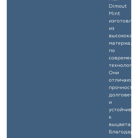
Dimout
Mint
изготовле
из
высококач
материало
по
современн
технология
Они
отличаютс
прочность
долговечн
и
устойчиво
к
выцветани
Благодаря