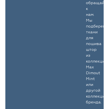
обращайте
к
нам.
Мы
подберем
ткани
для
пошива
штор
из
коллекции
Max
Dimout
Mint
или
другой
коллекции
бренда.