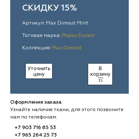
СКИДКУ 15%
ia
colab
Avgust
Sofia
Артикул: Max Dimout Mint
til Express
gust
Megara
Megara
Тоговая марка:
Musso Durani
sa
sa
Lyra
Lyra
Коллекция:
Max Dimout
ksan
ksan
Ultra fabrics
Ultra fabrics
Уточнить
В
azontextile
azontextile
Lara
Lara
цену
корзину
eezz
eezz
WGART
WGART
a Textile
a Textile
INN textile
Textil Express
Оформления заказа
Узнайте наличие ткани, для этого позвоните
nbrella
 textile
Laime Collection
Winbrella
нам по телефонам:
+7 903 716 85 53
etintex
etintex
Marufabrics
Marufabrics
+7 965 264 25 73