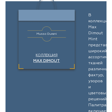
В
коллекции
Max
Dimout
Musso Durani
Mint
представл
широкий
КОЛЛЕКЦИЯ
ассортимен
MAX DIMOUT
тканей
различных
фактур,
узоров
и
цветовых
решений.
Палитра
включает