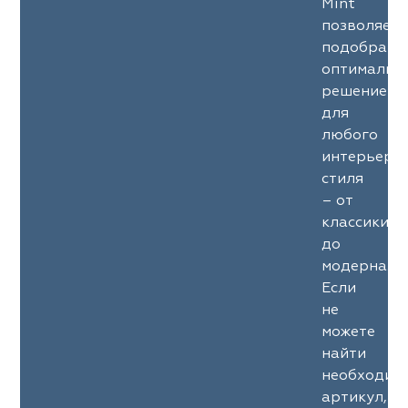
Mint
позволяет
подобрать
оптимальн
решение
для
любого
интерьерн
стиля
– от
классики
до
модерна.
Если
не
можете
найти
необходим
артикул,