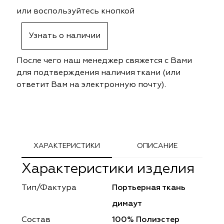
ephant
ephant
Altamarca
Altamarca
или воспользуйтесь кнопкой
ya
ya
Musso Durani
Musso Durani
Узнать о наличии
 Luxe
 Luxe
Prime-Sama
Prime-Sama
После чего наш менеджер свяжется с Вами
для подтверждения наличия ткани (или
mout
mout
Elysium
Elysium
ответит Вам на электронную почту).
ko Line
ko Line
Forever
Forever
onto
onto
Lidoma Home
Lidoma Home
ХАРАКТЕРИСТИКИ
ОПИСАНИЕ
obella
obella
Bondy
Bondy
Характеристики изделия
dotessuti
dotessuti
Cassandra
Cassandra
Тип/Фактура
Портьерная ткань
ntex-M
ntex-M
Symphony
Symphony
димаут
Состав
100% Полиэстер