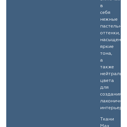
в
себя
нежные
пастельны
оттенки,
насыщенны
яркие
тона,
а
также
нейтральн
цвета
для
создания
лаконичны
интерьеров
Ткани
Max