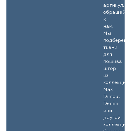
артикул,
обращайте
к
нам.
Мы
подберем
ткани
для
пошива
штор
из
коллекции
Max
Dimout
Denim
или
другой
коллекции