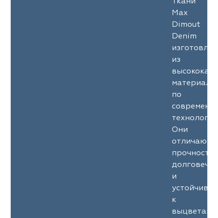
Ткани
Max
Dimout
Denim
изготовле
из
высококач
материало
по
современн
технология
Они
отличаютс
прочность
долговечн
и
устойчиво
к
выцветани