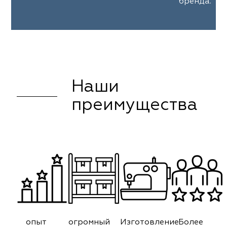
бренда.
Наши
преимущества
опыт
огромный
Изготовление
Более