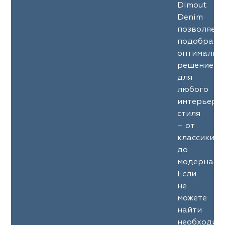
Dimout
Denim
позволяет
подобрать
оптимальн
решение
для
любого
интерьерн
стиля
– от
классики
до
модерна.
Если
не
можете
найти
необходим