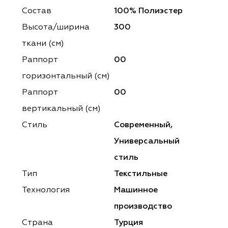
ena
ena
Philosophy
Philosophy
Состав
100% Полиэстер
as Prime
as Prime
Trento Studio
Nur
Высота/ширина
300
ткани (см)
cartina
ento Studio
Nur
LoomArt
Раппорт
00
om Art
cartina
горизонтальный (cм)
Раппорт
00
вертикальный (см)
Стиль
Современный,
Универсальный
стиль
Тип
Текстильные
Технология
Машинное
производство
Страна
Турция