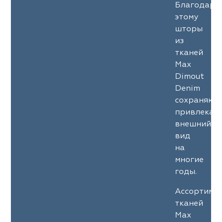
Благодаря
этому
шторы
из
тканей
Max
Dimout
Denim
сохраняют
привлекат
внешний
вид
на
многие
годы.
Ассортиме
тканей
Max