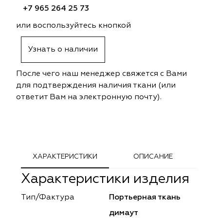
ephant
ephant
Altamarca
Altamarca
+7 965 264 25 73
или воспользуйтесь кнопкой
ya
ya
Musso Durani
Musso Durani
Узнать о наличии
 Luxe
 Luxe
Prime-Sama
Prime-Sama
После чего наш менеджер свяжется с Вами
mout
mout
Elysium
Elysium
для подтверждения наличия ткани (или
ответит Вам на электронную почту).
ko Line
ko Line
Forever
Forever
onto
onto
Lidoma Home
Lidoma Home
obella
obella
Bondy
Bondy
ХАРАКТЕРИСТИКИ
ОПИСАНИЕ
dotessuti
dotessuti
Cassandra
Cassandra
Характеристики изделия
ntex-M
ntex-M
Symphony
Symphony
Тип/Фактура
Портьерная ткань
димаут