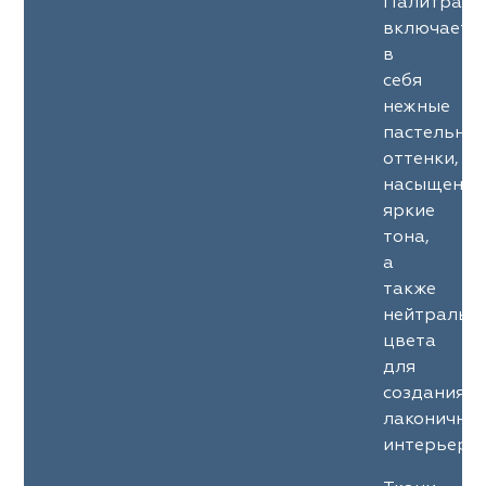
Палитра
включает
в
себя
нежные
пастельны
оттенки,
насыщенны
яркие
тона,
а
также
нейтральн
цвета
для
создания
лаконичны
интерьеров