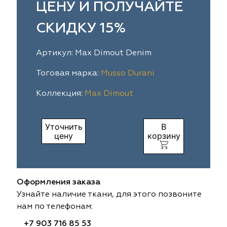
ЦЕНУ И ПОЛУЧАЙТЕ
ia
colab
Avgust
Sofia
СКИДКУ 15%
til Express
gust
Megara
Megara
Артикул: Max Dimout Denim
sa
sa
Lyra
Lyra
Тоговая марка:
Musso Durani
ksan
ksan
Ultra fabrics
Ultra fabrics
Коллекция:
Max Dimout
azontextile
azontextile
Lara
Lara
Уточнить
В
цену
корзину
eezz
eezz
WGART
WGART
a Textile
a Textile
INN textile
Textil Express
Оформления заказа
nbrella
 textile
Laime Collection
Winbrella
Узнайте наличие ткани, для этого позвоните
нам по телефонам:
etintex
etintex
Marufabrics
Marufabrics
+7 903 716 85 53