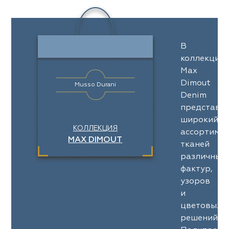
В
коллекции
Max
Dimout
Musso Durani
Denim
представл
широкий
КОЛЛЕКЦИЯ
ассортимен
MAX DIMOUT
тканей
различных
фактур,
узоров
и
цветовых
решений.