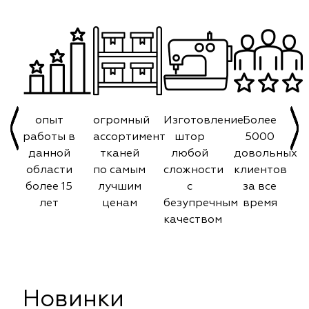
опыт
огромный
Изготовление
Более
работы в
ассортимент
штор
5000
данной
тканей
любой
довольных
области
по самым
сложности
клиентов
более 15
лучшим
с
за все
лет
ценам
безупречным
время
качеством
Новинки