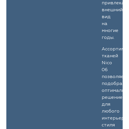
привлекат
внешний
вид
на
многие
годы.
Ассортиме
тканей
Nico
06
позволяет
подобрать
оптимальн
решение
для
любого
интерьерн
стиля