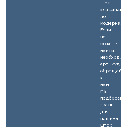
– от
классики
до
модерна.
Если
не
можете
найти
необходим
артикул,
обращайте
к
нам.
Мы
подберем
ткани
для
пошива
штор