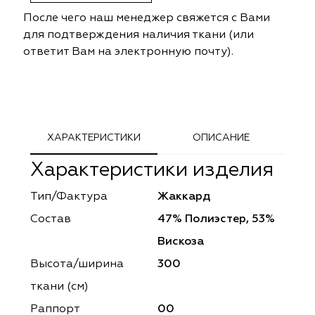
ephant
ephant
Altamarca
Altamarca
После чего наш менеджер свяжется с Вами
для подтверждения наличия ткани (или
ya
ya
Musso Durani
Musso Durani
ответит Вам на электронную почту).
 Luxe
 Luxe
Prime-Sama
Prime-Sama
mout
mout
Elysium
Elysium
ХАРАКТЕРИСТИКИ
ОПИСАНИЕ
ko Line
ko Line
Forever
Forever
Характеристики изделия
onto
onto
Lidoma Home
Lidoma Home
Тип/Фактура
Жаккард
obella
obella
Bondy
Bondy
Состав
47% Полиэстер, 53%
Вискоза
dotessuti
dotessuti
Cassandra
Cassandra
Высота/ширина
300
ntex-M
ntex-M
Symphony
Symphony
ткани (см)
Раппорт
00