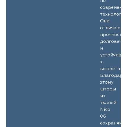
по
современн
технология
Они
отличаютс
прочность
долговечн
и
устойчиво
к
выцветани
Благодаря
этому
шторы
из
тканей
Nico
06
сохраняют