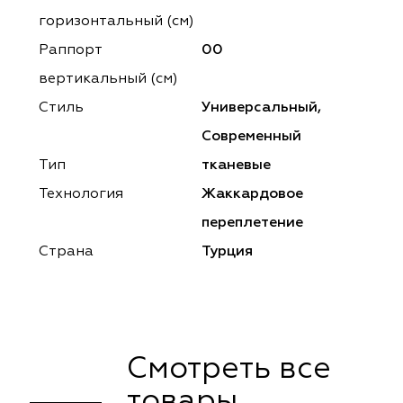
ena
ena
Philosophy
Philosophy
горизонтальный (cм)
as Prime
as Prime
Trento Studio
Nur
Раппорт
00
вертикальный (см)
cartina
ento Studio
Nur
LoomArt
Стиль
Универсальный,
om Art
cartina
Современный
Тип
тканевые
Технология
Жаккардовое
переплетение
Страна
Турция
Смотреть все
товары