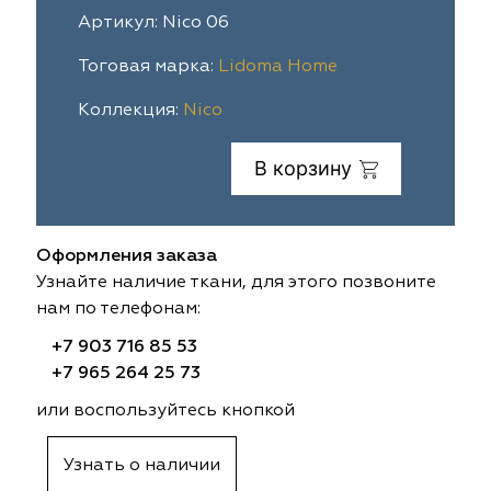
Артикул: Nico 06
ia
colab
Avgust
Sofia
Тоговая марка:
Lidoma Home
til Express
gust
Megara
Megara
Коллекция:
Nico
sa
sa
Lyra
Lyra
В корзину
ksan
ksan
Ultra fabrics
Ultra fabrics
azontextile
azontextile
Lara
Lara
Оформления заказа
Узнайте наличие ткани, для этого позвоните
eezz
eezz
WGART
WGART
нам по телефонам:
+7 903 716 85 53
a Textile
a Textile
INN textile
Textil Express
+7 965 264 25 73
nbrella
 textile
Laime Collection
Winbrella
или воспользуйтесь кнопкой
etintex
etintex
Marufabrics
Marufabrics
Узнать о наличии