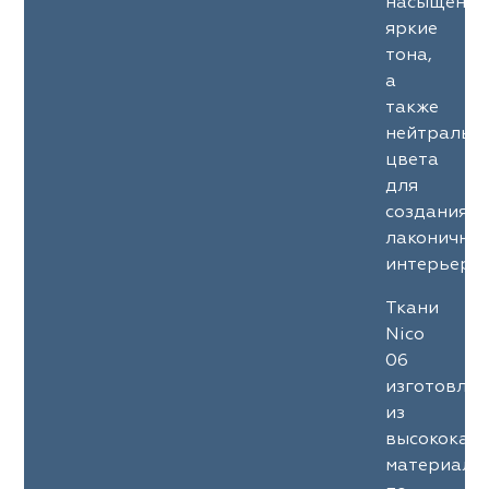
насыщенны
яркие
тона,
а
также
нейтральн
цвета
для
создания
лаконичны
интерьеров
Ткани
Nico
06
изготовле
из
высококач
материало