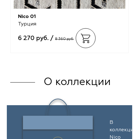
Nico 01
Турция
6 270 руб. /
8 360 руб.
О коллекции
В
коллекции
Nico