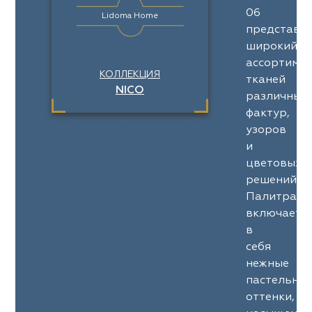
06
Lidoma Home
представл
широкий
ассортимен
КОЛЛЕКЦИЯ
тканей
NICO
различных
фактур,
узоров
и
цветовых
решений.
Палитра
включает
в
себя
нежные
пастельны
оттенки,