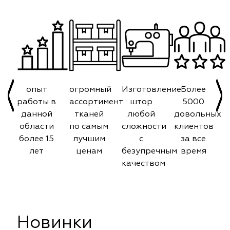
опыт
огромный
Изготовление
Более
работы в
ассортимент
штор
5000
данной
тканей
любой
довольных
области
по самым
сложности
клиентов
более 15
лучшим
с
за все
лет
ценам
безупречным
время
качеством
Новинки