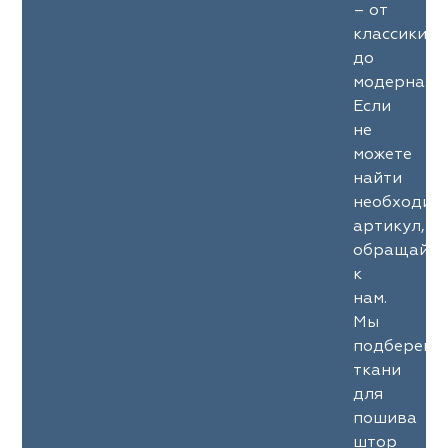
– от
классики
до
модерна.
Если
не
можете
найти
необходим
артикул,
обращайте
к
нам.
Мы
подберем
ткани
для
пошива
штор