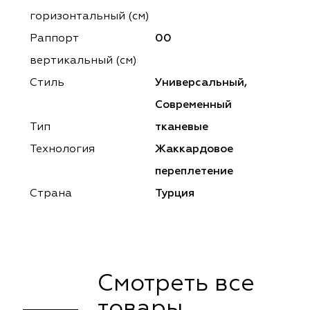
ena
ena
Philosophy
Philosophy
горизонтальный (cм)
as Prime
as Prime
Trento Studio
Nur
Раппорт
00
вертикальный (см)
cartina
ento Studio
Nur
LoomArt
Стиль
Универсальный,
om Art
cartina
Современный
Тип
тканевые
Технология
Жаккардовое
переплетение
Страна
Турция
Смотреть все
товары