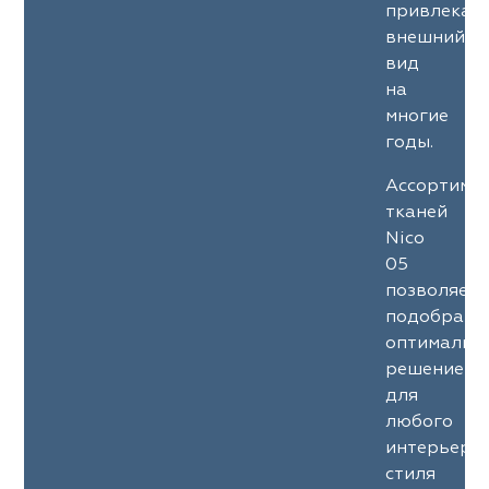
привлекат
внешний
вид
на
многие
годы.
Ассортиме
тканей
Nico
05
позволяет
подобрать
оптимальн
решение
для
любого
интерьерн
стиля