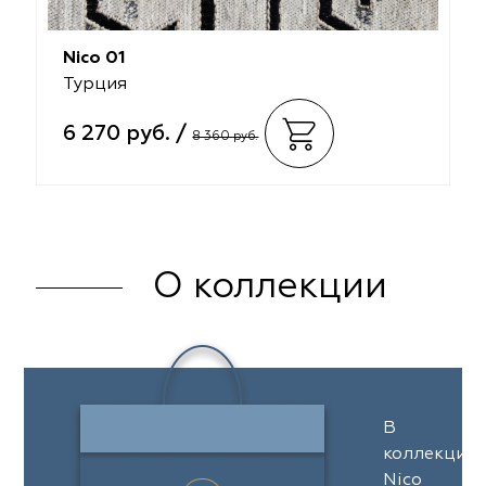
Nico 01
Турция
6 270 руб. /
8 360 руб.
О коллекции
В
коллекции
Nico