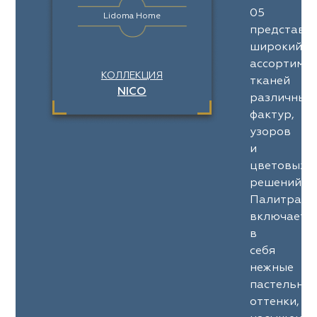
05
Lidoma Home
представл
широкий
ассортимен
КОЛЛЕКЦИЯ
тканей
NICO
различных
фактур,
узоров
и
цветовых
решений.
Палитра
включает
в
себя
нежные
пастельны
оттенки,