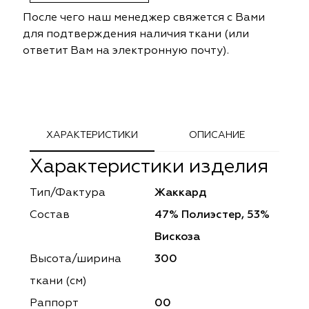
ephant
ephant
Altamarca
Altamarca
После чего наш менеджер свяжется с Вами
для подтверждения наличия ткани (или
ya
ya
Musso Durani
Musso Durani
ответит Вам на электронную почту).
 Luxe
 Luxe
Prime-Sama
Prime-Sama
mout
mout
Elysium
Elysium
ХАРАКТЕРИСТИКИ
ОПИСАНИЕ
ko Line
ko Line
Forever
Forever
Характеристики изделия
onto
onto
Lidoma Home
Lidoma Home
Тип/Фактура
Жаккард
obella
obella
Bondy
Bondy
Состав
47% Полиэстер, 53%
Вискоза
dotessuti
dotessuti
Cassandra
Cassandra
Высота/ширина
300
ntex-M
ntex-M
Symphony
Symphony
ткани (см)
Раппорт
00