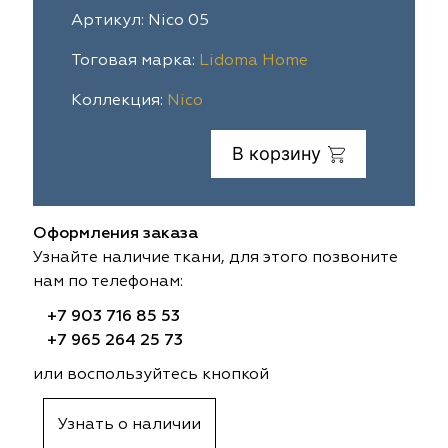
Артикул: Nico 05
ia
colab
Avgust
Sofia
Тоговая марка:
Lidoma Home
til Express
gust
Megara
Megara
Коллекция:
Nico
sa
sa
Lyra
Lyra
В корзину
ksan
ksan
Ultra fabrics
Ultra fabrics
azontextile
azontextile
Lara
Lara
Оформления заказа
Узнайте наличие ткани, для этого позвоните
eezz
eezz
WGART
WGART
нам по телефонам:
+7 903 716 85 53
a Textile
a Textile
INN textile
Textil Express
+7 965 264 25 73
nbrella
 textile
Laime Collection
Winbrella
или воспользуйтесь кнопкой
etintex
etintex
Marufabrics
Marufabrics
Узнать о наличии