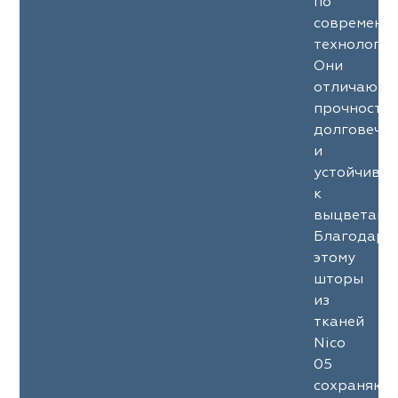
по
современн
технология
Они
отличаютс
прочность
долговечн
и
устойчиво
к
выцветани
Благодаря
этому
шторы
из
тканей
Nico
05
сохраняют