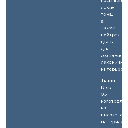
насыщенны
яркие
тона,
а
также
нейтральн
цвета
для
создания
лаконичны
интерьеров
Ткани
Nico
05
изготовле
из
высококач
материало