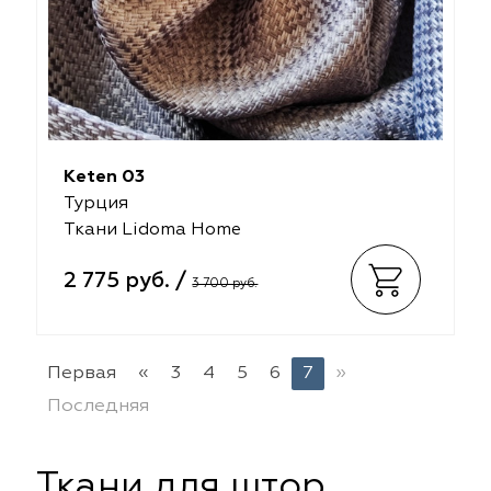
Keten 03
Турция
Ткани Lidoma Home
2 775 руб. /
3 700 руб.
Первая
«
3
4
5
6
7
»
Последняя
Ткани для штор