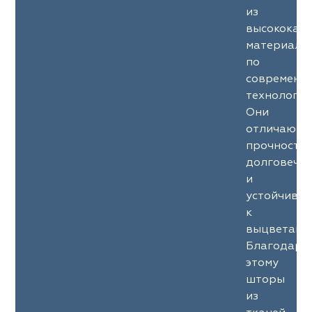
из
высококач
материало
по
современн
технология
Они
отличаютс
прочность
долговечн
и
устойчиво
к
выцветани
Благодаря
этому
шторы
из