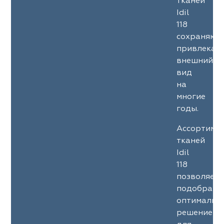
тканей
Idil
118
сохраняют
привлекат
внешний
вид
на
многие
годы.
Ассортиме
тканей
Idil
118
позволяет
подобрать
оптимальн
решение