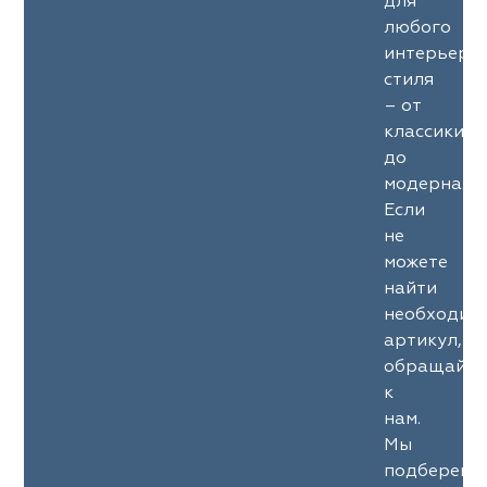
для
любого
интерьерн
стиля
– от
классики
до
модерна.
Если
не
можете
найти
необходим
артикул,
обращайте
к
нам.
Мы
подберем