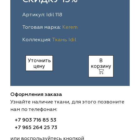
ia
colab
Avgust
Sofia
Артикул: Idil 118
til Express
gust
Megara
Megara
Тоговая марка:
Kerem
Коллекция:
Ткань Idil
sa
sa
Lyra
Lyra
ksan
ksan
Ultra fabrics
Ultra fabrics
Уточнить
В
цену
корзину
azontextile
azontextile
Lara
Lara
eezz
eezz
WGART
WGART
Оформления заказа
a Textile
a Textile
INN textile
Textil Express
Узнайте наличие ткани, для этого позвоните
нам по телефонам:
nbrella
 textile
Laime Collection
Winbrella
+7 903 716 85 53
+7 965 264 25 73
etintex
etintex
Marufabrics
Marufabrics
или воспользуйтесь кнопкой