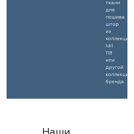
ткани
для
пошива
штор
из
коллекции
Idil
118
или
другой
коллекции
бренда.
Наши