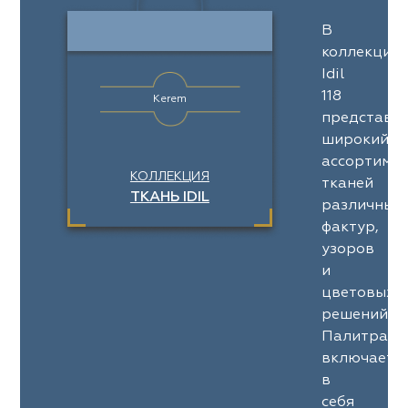
В
коллекции
Idil
118
Kerem
представл
широкий
ассортимен
КОЛЛЕКЦИЯ
тканей
ТКАНЬ IDIL
различных
фактур,
узоров
и
цветовых
решений.
Палитра
включает
в
себя