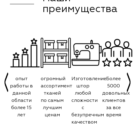
преимущества
опыт
огромный
Изготовление
Более
работы в
ассортимент
штор
5000
данной
тканей
любой
довольных
области
по самым
сложности
клиентов
более 15
лучшим
с
за все
лет
ценам
безупречным
время
качеством