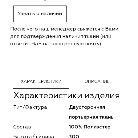
ephant
ephant
Altamarca
Altamarca
Узнать о наличии
ya
ya
Musso Durani
Musso Durani
После чего наш менеджер свяжется с Вами
 Luxe
 Luxe
Prime-Sama
Prime-Sama
для подтверждения наличия ткани (или
ответит Вам на электронную почту).
mout
mout
Elysium
Elysium
ko Line
ko Line
Forever
Forever
onto
onto
Lidoma Home
Lidoma Home
ХАРАКТЕРИСТИКИ
ОПИСАНИЕ
Характеристики изделия
obella
obella
Bondy
Bondy
Тип/Фактура
Двусторонняя
dotessuti
dotessuti
Cassandra
Cassandra
портьерная ткань
ntex-M
ntex-M
Symphony
Symphony
Состав
100% Полиэстер
Высота/ширина
300