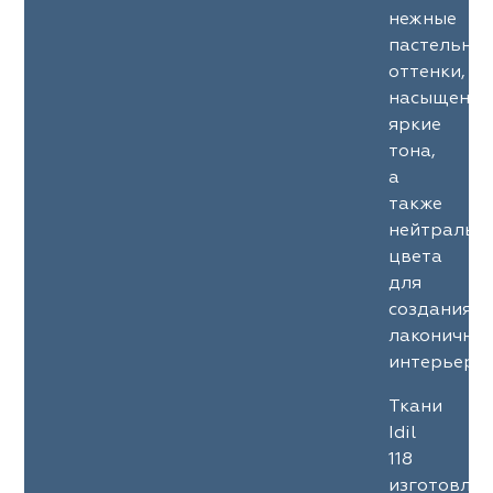
нежные
пастельны
оттенки,
насыщенны
яркие
тона,
а
также
нейтральн
цвета
для
создания
лаконичны
интерьеров
Ткани
Idil
118
изготовле