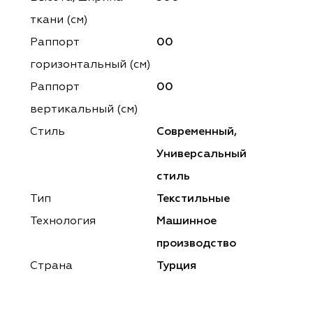
ena
ena
Philosophy
Philosophy
ткани (см)
as Prime
as Prime
Trento Studio
Nur
Раппорт
00
горизонтальный (cм)
cartina
ento Studio
Nur
LoomArt
Раппорт
00
om Art
cartina
вертикальный (см)
Стиль
Современный,
Универсальный
стиль
Тип
Текстильные
Технология
Машинное
производство
Страна
Турция