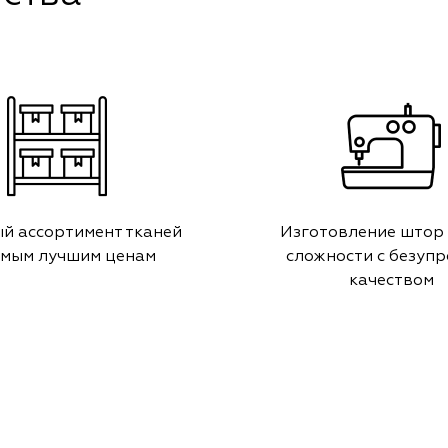
й ассортимент тканей
Изготовление штор
амым лучшим ценам
сложности с безуп
качеством