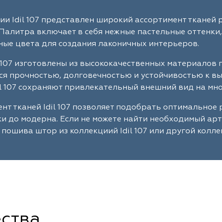
ии Idil 107 представлен широкий ассортимент тканей 
Палитра включает в себя нежные пастельные оттенки,
ые цвета для создания лаконичных интерьеров.
l 107 изготовлены из высококачественных материалов
я прочностью, долговечностью и устойчивостью к в
il 107 сохраняют привлекательный внешний вид на мно
нт тканей Idil 107 позволяет подобрать оптимальное
ки до модерна. Если не можете найти необходимый ар
 пошива штор из коллекциий Idil 107 или другой колл
ства