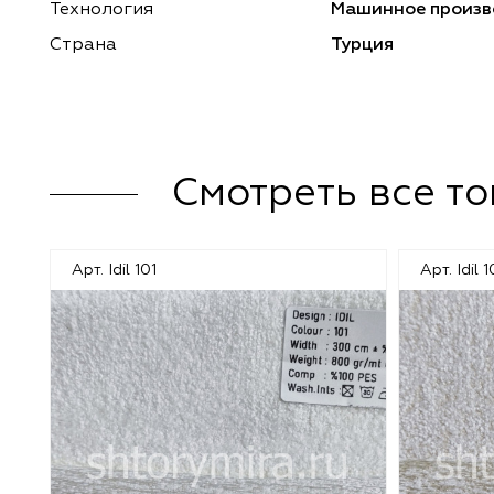
Технология
Машинное произв
Malurus
O'Interior Studio
Страна
Турция
Park Deco
Malurus
Dr.Deco
Park Deco
Смотреть все т
Vistex
Vistex
Hasbor
Dr.Deco
Арт. Idil 101
Арт. Idil 
Jolie
Hasbor
Black
Jolie
Nope
Nope
VRN Home
Black