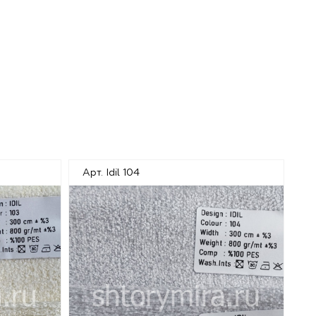
Арт. Idil 104
Ар