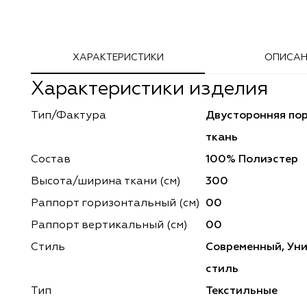
Adeko
Arya Home
ХАРАКТЕРИСТИКИ
ОПИСАН
Windeco
Adeko
Характеристики изделия
TD Collection
Windeco
Тип/Фактура
Двусторонняя по
Esperanza
Laime Collection
ткань
Mona Lisa
Esperanza
Состав
100% Полиэстер
Высота/ширина ткани (см)
300
Kerem
Mona Lisa
Раппорт горизонтальный (cм)
00
Dessange
Kerem
Раппорт вертикальный (см)
00
Стиль
Современный, Ун
Vip Camilla
Dessange
стиль
O'Interior Studio
Vip Camilla
Тип
Текстильные