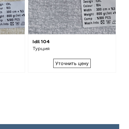
Idil 104
Id
Турция
Т
Уточнить цену