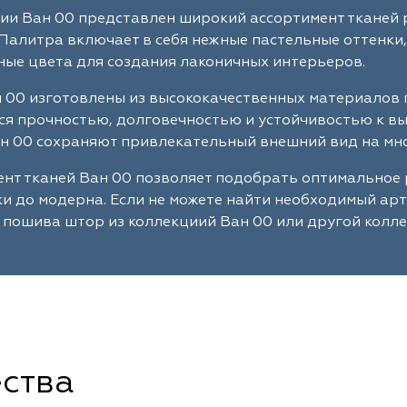
ии Ван 00 представлен широкий ассортимент тканей 
Палитра включает в себя нежные пастельные оттенки,
ые цвета для создания лаконичных интерьеров.
 00 изготовлены из высококачественных материалов 
я прочностью, долговечностью и устойчивостью к в
н 00 сохраняют привлекательный внешний вид на мно
нт тканей Ван 00 позволяет подобрать оптимальное 
ки до модерна. Если не можете найти необходимый ар
 пошива штор из коллекциий Ван 00 или другой колле
ства