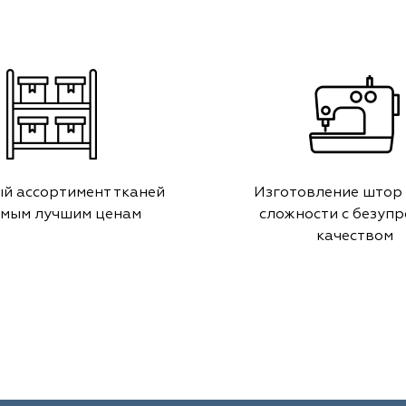
й ассортимент тканей
Изготовление штор
амым лучшим ценам
сложности с безуп
качеством