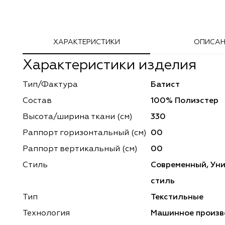
Adeko
Arya Home
ХАРАКТЕРИСТИКИ
ОПИСАН
Windeco
Adeko
Характеристики изделия
TD Collection
Windeco
Тип/Фактура
Батист
Esperanza
Laime Collection
Состав
100% Полиэстер
Mona Lisa
Esperanza
Высота/ширина ткани (см)
330
Раппорт горизонтальный (cм)
00
Kerem
Mona Lisa
Раппорт вертикальный (см)
00
Dessange
Kerem
Стиль
Современный, Ун
стиль
Vip Camilla
Dessange
Тип
Текстильные
O'Interior Studio
Vip Camilla
Технология
Машинное произв