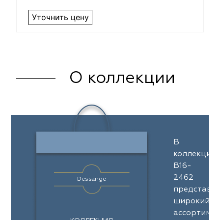
Уточнить цену
О коллекции
В
коллекции
B16-
2462
Dessange
представл
широкий
ассортимен