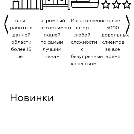
опыт
огромный
Изготовление
Более
работы в
ассортимент
штор
5000
данной
тканей
любой
довольных
области
по самым
сложности
клиентов
более 15
лучшим
с
за все
лет
ценам
безупречным
время
качеством
Новинки