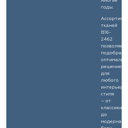
многие
годы.
Ассортиме
тканей
B16-
2462
позволяет
подобрать
оптимальн
решение
для
любого
интерьерн
стиля
– от
классики
до
модерна.