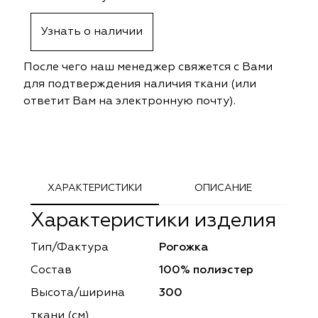
ephant
ephant
Altamarca
Altamarca
Узнать о наличии
ya
ya
Musso Durani
Musso Durani
После чего наш менеджер свяжется с Вами
 Luxe
 Luxe
Prime-Sama
Prime-Sama
для подтверждения наличия ткани (или
ответит Вам на электронную почту).
mout
mout
Elysium
Elysium
ko Line
ko Line
Forever
Forever
onto
onto
Lidoma Home
Lidoma Home
ХАРАКТЕРИСТИКИ
ОПИСАНИЕ
Характеристики изделия
obella
obella
Bondy
Bondy
Тип/Фактура
Рогожка
dotessuti
dotessuti
Cassandra
Cassandra
Состав
100% полиэстер
ntex-M
ntex-M
Symphony
Symphony
Высота/ширина
300
ткани (см)