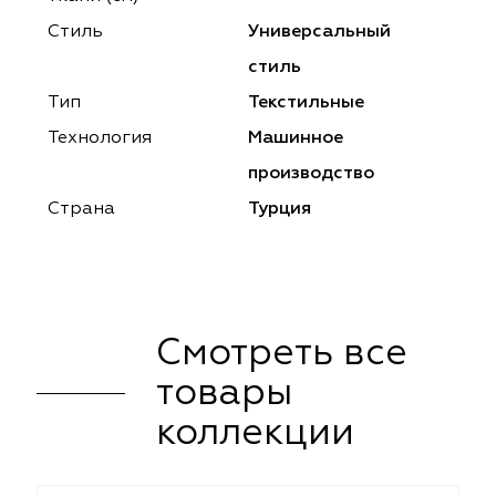
ena
ena
Philosophy
Philosophy
Стиль
Универсальный
as Prime
as Prime
Trento Studio
Nur
стиль
Тип
Текстильные
cartina
ento Studio
Nur
LoomArt
Технология
Машинное
om Art
cartina
производство
Страна
Турция
Смотреть все
товары
коллекции