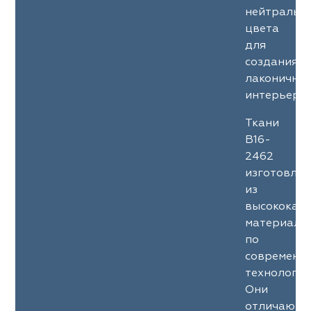
нейтральн
цвета
для
создания
лаконичны
интерьеров
Ткани
B16-
2462
изготовле
из
высококач
материало
по
современн
технология
Они
отличаютс