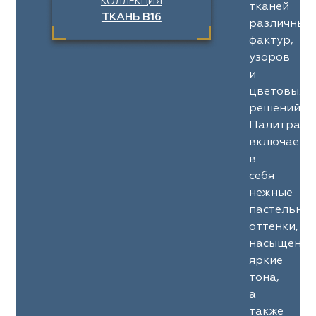
КОЛЛЕКЦИЯ
тканей
ТКАНЬ B16
различных
фактур,
узоров
и
цветовых
решений.
Палитра
включает
в
себя
нежные
пастельны
оттенки,
насыщенны
яркие
тона,
а
также