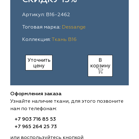
ia
colab
Avgust
Sofia
Артикул: B16-2462
til Express
gust
Megara
Megara
Тоговая марка:
Dessange
Коллекция:
Ткань B16
sa
sa
Lyra
Lyra
ksan
ksan
Ultra fabrics
Ultra fabrics
Уточнить
В
цену
корзину
azontextile
azontextile
Lara
Lara
eezz
eezz
WGART
WGART
Оформления заказа
a Textile
a Textile
INN textile
Textil Express
Узнайте наличие ткани, для этого позвоните
нам по телефонам:
nbrella
 textile
Laime Collection
Winbrella
+7 903 716 85 53
+7 965 264 25 73
etintex
etintex
Marufabrics
Marufabrics
или воспользуйтесь кнопкой