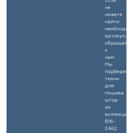
Если
не
можете
найти
необходим
артикул,
обращайте
к
нам.
Мы
подберем
ткани
для
пошива
штор
из
коллекции
B16-
2462