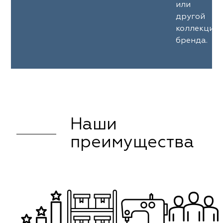
или
другой
коллекции
бренда.
Наши
преимущества