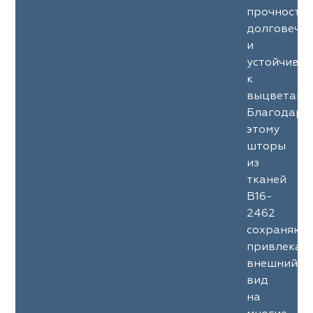
прочность
долговечн
и
устойчиво
к
выцветани
Благодаря
этому
шторы
из
тканей
B16-
2462
сохраняют
привлекат
внешний
вид
на