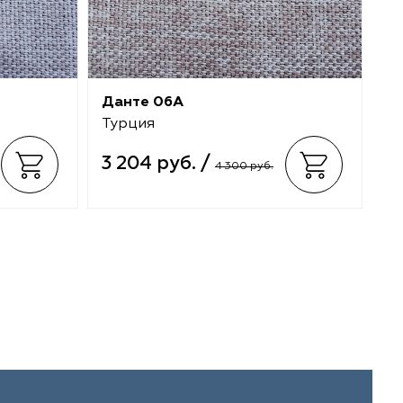
Данте 06A
Д
Турция
Т
3 204 руб. /
3
4 300 руб.