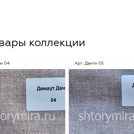
овары коллекции
те 04
Арт. Данте 05