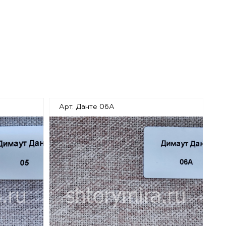
Арт. Данте 06A
Ар