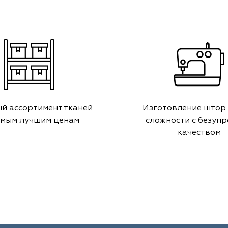
й ассортимент тканей
Изготовление штор
амым лучшим ценам
сложности с безуп
качеством