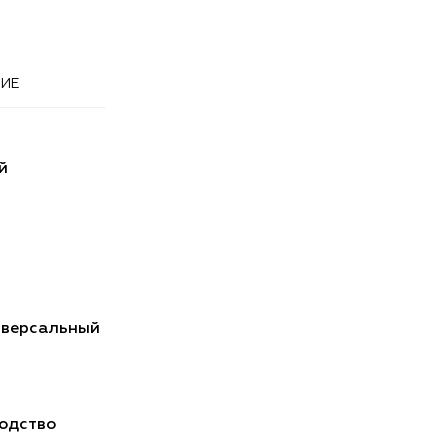
ИЕ
й
иверсальный
одство