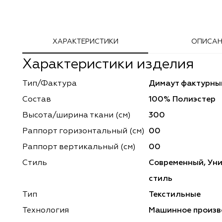
Adeko
Arya Home
ХАРАКТЕРИСТИКИ
ОПИСАН
Windeco
Adeko
Характеристики изделия
TD Collection
Windeco
Тип/Фактура
Димаут фактурны
Esperanza
Laime Collection
Состав
100% Полиэстер
Mona Lisa
Esperanza
Высота/ширина ткани (см)
300
Раппорт горизонтальный (cм)
00
Kerem
Mona Lisa
Раппорт вертикальный (см)
00
Dessange
Kerem
Стиль
Современный, Ун
стиль
Vip Camilla
Dessange
Тип
Текстильные
O'Interior Studio
Vip Camilla
Технология
Машинное произв