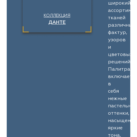
широкий
ассортимен
КОЛЛЕКЦИЯ
тканей
ДАНТЕ
различных
фактур,
узоров
и
цветовых
решений.
Палитра
включает
в
себя
нежные
пастельны
оттенки,
насыщенны
яркие
тона,