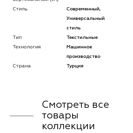
ena
ena
Philosophy
Philosophy
Стиль
Современный,
as Prime
as Prime
Trento Studio
Nur
Универсальный
стиль
cartina
ento Studio
Nur
LoomArt
Тип
Текстильные
om Art
cartina
Технология
Машинное
производство
Страна
Турция
Смотреть все
товары
коллекции