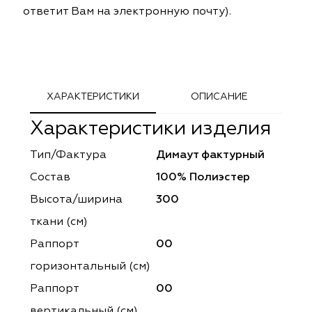
ответит Вам на электронную почту).
ephant
ephant
Altamarca
Altamarca
ya
ya
Musso Durani
Musso Durani
 Luxe
 Luxe
Prime-Sama
Prime-Sama
ХАРАКТЕРИСТИКИ
ОПИСАНИЕ
mout
mout
Elysium
Elysium
Характеристики изделия
ko Line
ko Line
Forever
Forever
Тип/Фактура
Димаут фактурный
Состав
100% Полиэстер
onto
onto
Lidoma Home
Lidoma Home
Высота/ширина
300
obella
obella
Bondy
Bondy
ткани (см)
Раппорт
00
dotessuti
dotessuti
Cassandra
Cassandra
горизонтальный (cм)
ntex-M
ntex-M
Symphony
Symphony
Раппорт
00
вертикальный (см)