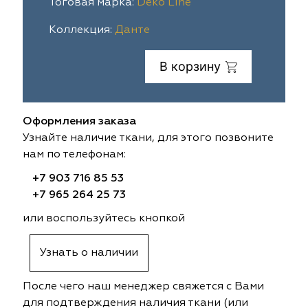
Тоговая марка:
Deko Line
ia
colab
Avgust
Sofia
Коллекция:
Данте
til Express
gust
Megara
Megara
В корзину
sa
sa
Lyra
Lyra
Оформления заказа
ksan
ksan
Ultra fabrics
Ultra fabrics
Узнайте наличие ткани, для этого позвоните
нам по телефонам:
azontextile
azontextile
Lara
Lara
+7 903 716 85 53
eezz
eezz
WGART
WGART
+7 965 264 25 73
или воспользуйтесь кнопкой
a Textile
a Textile
INN textile
Textil Express
Узнать о наличии
nbrella
 textile
Laime Collection
Winbrella
После чего наш менеджер свяжется с Вами
etintex
etintex
Marufabrics
Marufabrics
для подтверждения наличия ткани (или