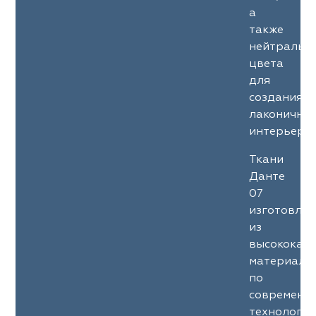
а
также
нейтральн
цвета
для
создания
лаконичны
интерьеров
Ткани
Данте
07
изготовле
из
высококач
материало
по
современн
технология