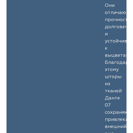
Они
отличаютс
прочность
долговечн
и
устойчиво
к
выцветани
Благодаря
этому
шторы
из
тканей
Данте
07
сохраняют
привлекат
внешний