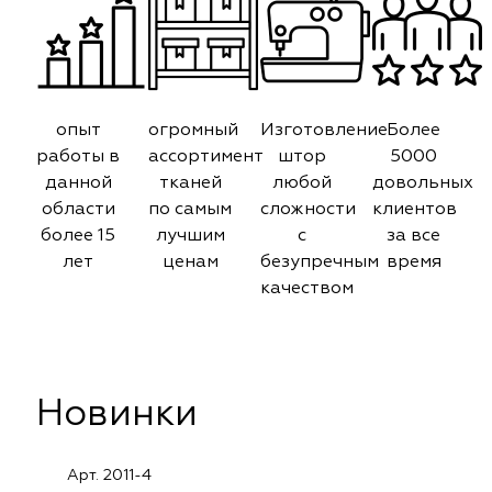
опыт
огромный
Изготовление
Более
работы в
ассортимент
штор
5000
данной
тканей
любой
довольных
области
по самым
сложности
клиентов
более 15
лучшим
с
за все
лет
ценам
безупречным
время
качеством
Новинки
Арт. 2011-4