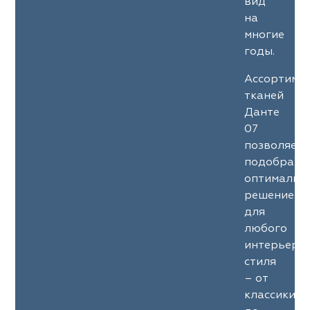
вид
на
многие
годы.
Ассортиме
тканей
Данте
07
позволяет
подобрать
оптимальн
решение
для
любого
интерьерн
стиля
– от
классики