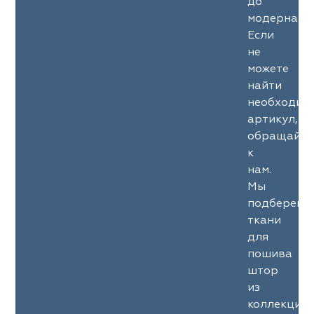
до
модерна.
Если
не
можете
найти
необходим
артикул,
обращайте
к
нам.
Мы
подберем
ткани
для
пошива
штор
из
коллекции