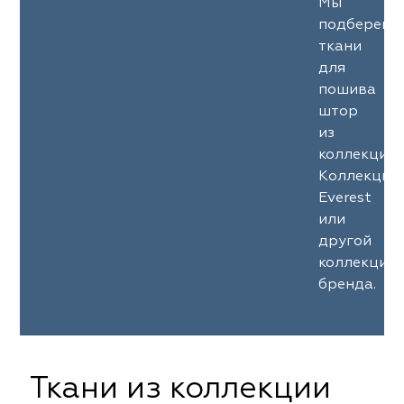
Мы
подберем
ткани
для
пошива
штор
из
коллекции
Коллекция
Everest
или
другой
коллекции
бренда.
Ткани из коллекции