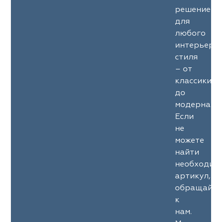
решение
для
любого
интерьерн
стиля
– от
классики
до
модерна.
Если
не
можете
найти
необходим
артикул,
обращайте
к
нам.