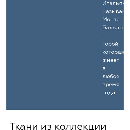
Итальян
называют
Монте
Бальдо
-
горой,
которая
живет
в
любое
время
года.
Ткани из коллекции