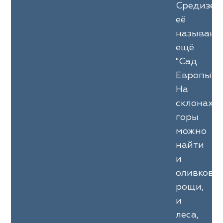
ena
ena
Philosophy
Philosophy
Средизем
её
as Prime
as Prime
Trento Studio
Nur
называют
ещё
cartina
ento Studio
Nur
LoomArt
"Сад
om Art
cartina
Европы".
На
склонах
горы
можно
найти
и
оливковы
рощи,
и
леса,