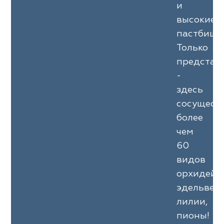
и
высокие
пастбища
Только
представ
-
здесь
сосущест
более
чем
60
видов
орхидей,
эдельвейс
лилии,
пионы!