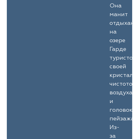
Она
манит
отдыхаю
на
озере
Гарде
туристов
своей
кристаль
чистотой
воздуха
и
головокр
пейзажам
Из-
за