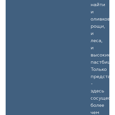
найти
и
оливковы
рощи,
и
леса,
и
высокие
пастбища
Только
представ
-
здесь
сосущест
более
чем