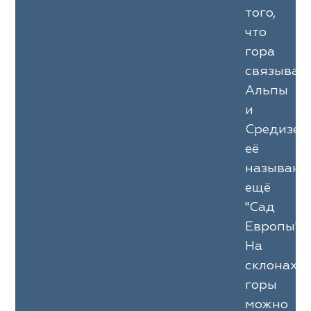
того,
что
гора
связывае
Альпы
и
Средизем
её
называют
ещё
"Сад
Европы".
На
склонах
горы
можно