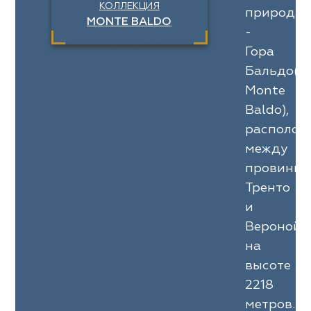
КОЛЛЕКЦИЯ
природа
MONTE BALDO
-
Гора
Бальдо(
Monte
Baldo),
располож
между
провинц
Тренто
и
Вероной
на
высоте
2218
метров.