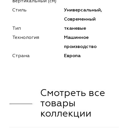
ena
ena
Philosophy
Philosophy
вертикальный (см)
Стиль
Универсальный,
as Prime
as Prime
Trento Studio
Nur
Современный
cartina
ento Studio
Nur
LoomArt
Тип
тканевые
Технология
Машинное
om Art
cartina
производство
Страна
Европа
Смотреть все
товары
коллекции