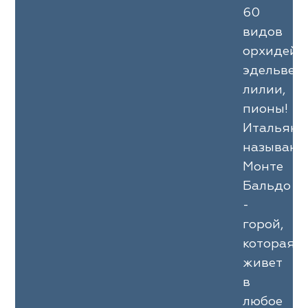
60
видов
орхидей,
эдельвейс
лилии,
пионы!
Итальян
называют
Монте
Бальдо
-
горой,
которая
живет
в
любое