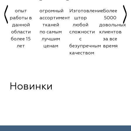
опыт
огромный
Изготовление
Более
работы в
ассортимент
штор
5000
данной
тканей
любой
довольных
области
по самым
сложности
клиентов
более 15
лучшим
с
за все
лет
ценам
безупречным
время
качеством
Новинки