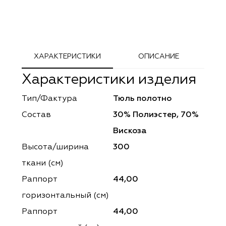
ephant
ephant
Altamarca
Altamarca
ya
ya
Musso Durani
Musso Durani
ХАРАКТЕРИСТИКИ
ОПИСАНИЕ
 Luxe
 Luxe
Prime-Sama
Prime-Sama
Характеристики изделия
mout
mout
Elysium
Elysium
Тип/Фактура
Тюль полотно
ko Line
ko Line
Forever
Forever
Состав
30% Полиэстер, 70%
onto
onto
Lidoma Home
Lidoma Home
Вискоза
Высота/ширина
300
obella
obella
Bondy
Bondy
ткани (см)
dotessuti
dotessuti
Cassandra
Cassandra
Раппорт
44,00
горизонтальный (cм)
ntex-M
ntex-M
Symphony
Symphony
Раппорт
44,00