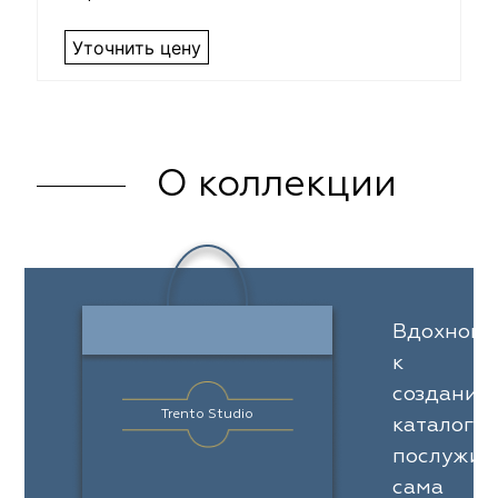
Уточнить цену
О коллекции
Вдохнове
к
созданию
Trento Studio
каталога
послужил
сама