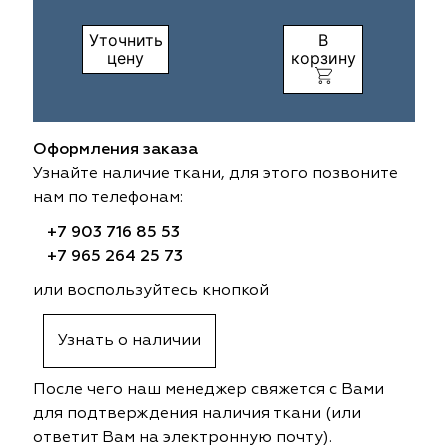
ia
colab
Avgust
Sofia
Уточнить
В
цену
корзину
til Express
gust
Megara
Megara
sa
sa
Lyra
Lyra
Оформления заказа
Узнайте наличие ткани, для этого позвоните
ksan
ksan
Ultra fabrics
Ultra fabrics
нам по телефонам:
azontextile
azontextile
Lara
Lara
+7 903 716 85 53
+7 965 264 25 73
eezz
eezz
WGART
WGART
или воспользуйтесь кнопкой
a Textile
a Textile
INN textile
Textil Express
Узнать о наличии
nbrella
 textile
Laime Collection
Winbrella
После чего наш менеджер свяжется с Вами
для подтверждения наличия ткани (или
etintex
etintex
Marufabrics
Marufabrics
ответит Вам на электронную почту).