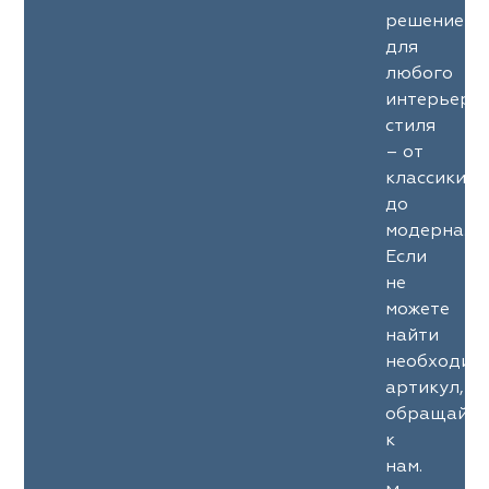
решение
для
любого
интерьерн
стиля
– от
классики
до
модерна.
Если
не
можете
найти
необходим
артикул,
обращайте
к
нам.