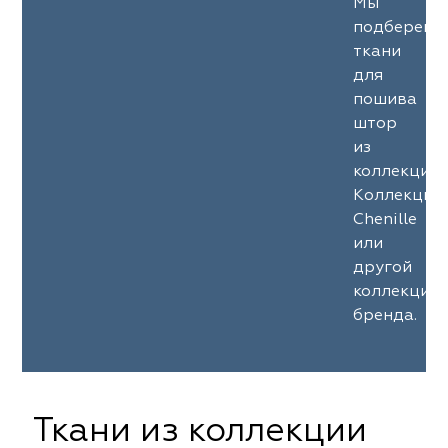
Мы
подберем
ткани
для
пошива
штор
из
коллекции
Коллекция
Chenille
или
другой
коллекции
бренда.
Ткани из коллекции