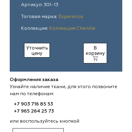
Артикул: 301-13
ia
colab
Avgust
Sofia
Тоговая марка:
Esperanza
til Express
gust
Megara
Megara
Коллекция:
Коллекция Chenille
sa
sa
Lyra
Lyra
Уточнить
В
ksan
ksan
Ultra fabrics
Ultra fabrics
цену
корзину
azontextile
azontextile
Lara
Lara
Оформления заказа
eezz
eezz
WGART
WGART
Узнайте наличие ткани, для этого позвоните
нам по телефонам:
a Textile
a Textile
INN textile
Textil Express
+7 903 716 85 53
nbrella
 textile
Laime Collection
Winbrella
+7 965 264 25 73
или воспользуйтесь кнопкой
etintex
etintex
Marufabrics
Marufabrics