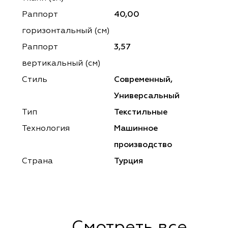
ena
ena
Philosophy
Philosophy
Раппорт
40,00
as Prime
as Prime
Trento Studio
Nur
горизонтальный (cм)
Раппорт
3,57
cartina
ento Studio
Nur
LoomArt
вертикальный (см)
om Art
cartina
Стиль
Современный,
Универсальный
Тип
Текстильные
Технология
Машинное
производство
Страна
Турция