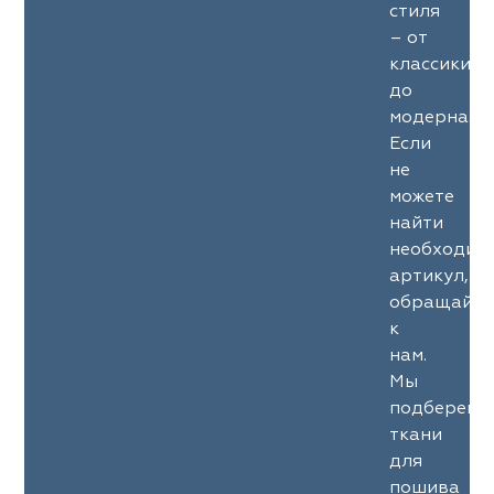
стиля
– от
классики
до
модерна.
Если
не
можете
найти
необходим
артикул,
обращайте
к
нам.
Мы
подберем
ткани
для
пошива