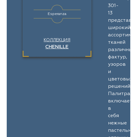
301-
13
Esperanza
представл
широкий
ассортимен
КОЛЛЕКЦИЯ
тканей
CHENILLE
различных
фактур,
узоров
и
цветовых
решений.
Палитра
включает
в
себя
нежные
пастельны