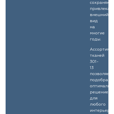
сохраняют
привлекат
внешний
вид
на
многие
годы.
Ассортиме
тканей
301-
13
позволяет
подобрать
оптимальн
решение
для
любого
интерьерн