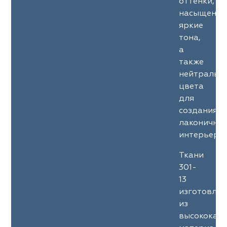
оттенки,
насыщенны
яркие
тона,
а
также
нейтральн
цвета
для
создания
лаконичны
интерьеров
Ткани
301-
13
изготовле
из
высококач