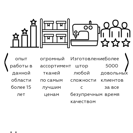
опыт
огромный
Изготовление
Более
работы в
ассортимент
штор
5000
данной
тканей
любой
довольных
области
по самым
сложности
клиентов
более 15
лучшим
с
за все
лет
ценам
безупречным
время
качеством