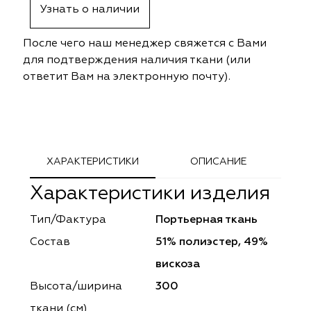
Узнать о наличии
ephant
ephant
Altamarca
Altamarca
После чего наш менеджер свяжется с Вами
ya
ya
Musso Durani
Musso Durani
для подтверждения наличия ткани (или
ответит Вам на электронную почту).
 Luxe
 Luxe
Prime-Sama
Prime-Sama
mout
mout
Elysium
Elysium
ko Line
ko Line
Forever
Forever
ХАРАКТЕРИСТИКИ
ОПИСАНИЕ
onto
onto
Lidoma Home
Lidoma Home
Характеристики изделия
obella
obella
Bondy
Bondy
Тип/Фактура
Портьерная ткань
Состав
51% полиэстер, 49%
dotessuti
dotessuti
Cassandra
Cassandra
вискоза
ntex-M
ntex-M
Symphony
Symphony
Высота/ширина
300
ткани (см)