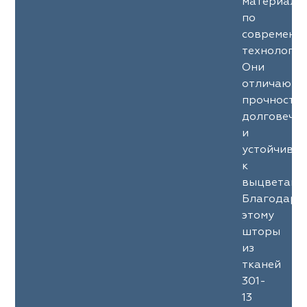
материало
по
современн
технология
Они
отличаютс
прочность
долговечн
и
устойчиво
к
выцветани
Благодаря
этому
шторы
из
тканей
301-
13