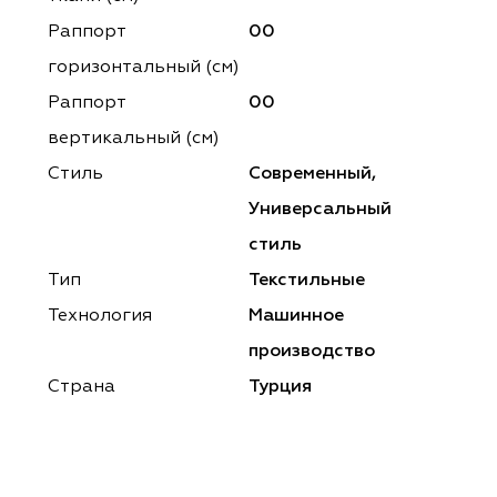
ena
ena
Philosophy
Philosophy
Раппорт
00
as Prime
as Prime
Trento Studio
Nur
горизонтальный (cм)
Раппорт
00
cartina
ento Studio
Nur
LoomArt
вертикальный (см)
om Art
cartina
Стиль
Современный,
Универсальный
стиль
Тип
Текстильные
Технология
Машинное
производство
Страна
Турция