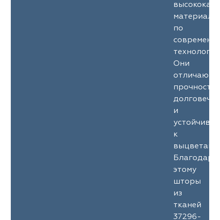
высококач
материало
по
современн
технология
Они
отличаютс
прочность
долговечн
и
устойчиво
к
выцветани
Благодаря
этому
шторы
из
тканей
37296-