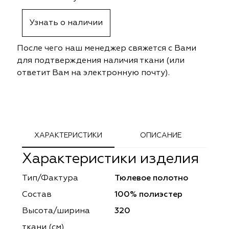
ephant
ephant
Altamarca
Altamarca
Узнать о наличии
ya
ya
Musso Durani
Musso Durani
После чего наш менеджер свяжется с Вами
 Luxe
 Luxe
Prime-Sama
Prime-Sama
для подтверждения наличия ткани (или
ответит Вам на электронную почту).
mout
mout
Elysium
Elysium
ko Line
ko Line
Forever
Forever
onto
onto
Lidoma Home
Lidoma Home
ХАРАКТЕРИСТИКИ
ОПИСАНИЕ
Характеристики изделия
obella
obella
Bondy
Bondy
Тип/Фактура
Тюлевое полотно
dotessuti
dotessuti
Cassandra
Cassandra
Состав
100% полиэстер
ntex-M
ntex-M
Symphony
Symphony
Высота/ширина
320
ткани (см)