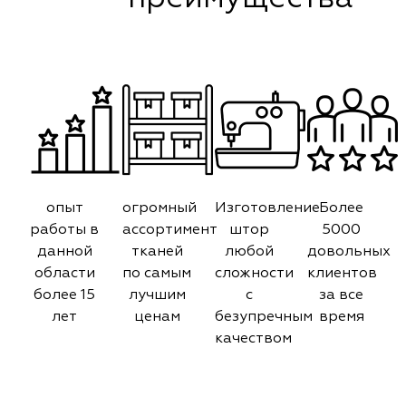
опыт
огромный
Изготовление
Более
работы в
ассортимент
штор
5000
данной
тканей
любой
довольных
области
по самым
сложности
клиентов
более 15
лучшим
с
за все
лет
ценам
безупречным
время
качеством