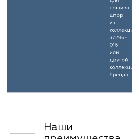
для
пошива
штор
из
коллекции
37296-
016
или
другой
коллекции
бренда.
Наши
преимущества