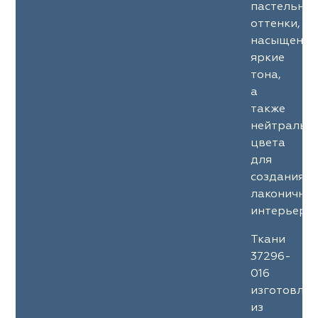
пастельны
оттенки,
насыщенны
яркие
тона,
а
также
нейтральн
цвета
для
создания
лаконичны
интерьеров
Ткани
37296-
016
изготовле
из