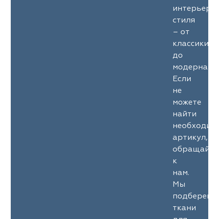
интерьерн
стиля
– от
классики
до
модерна.
Если
не
можете
найти
необходим
артикул,
обращайте
к
нам.
Мы
подберем
ткани