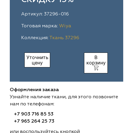
ia
colab
Avgust
Sofia
Артикул: 37296-016
til Express
gust
Megara
Megara
Тоговая марка:
Wiya
Коллекция:
Ткань 37296
sa
sa
Lyra
Lyra
ksan
ksan
Ultra fabrics
Ultra fabrics
Уточнить
В
цену
корзину
azontextile
azontextile
Lara
Lara
eezz
eezz
WGART
WGART
Оформления заказа
a Textile
a Textile
INN textile
Textil Express
Узнайте наличие ткани, для этого позвоните
нам по телефонам:
nbrella
 textile
Laime Collection
Winbrella
+7 903 716 85 53
+7 965 264 25 73
etintex
etintex
Marufabrics
Marufabrics
или воспользуйтесь кнопкой