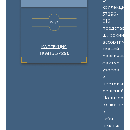
В
коллекции
37296-
016
Wiya
представл
широкий
ассортимен
КОЛЛЕКЦИЯ
тканей
ТКАНЬ 37296
различных
фактур,
узоров
и
цветовых
решений.
Палитра
включает
в
себя
нежные