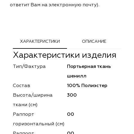
ответит Вам на электронную почту).
ephant
ephant
Altamarca
Altamarca
ya
ya
Musso Durani
Musso Durani
 Luxe
 Luxe
Prime-Sama
Prime-Sama
ХАРАКТЕРИСТИКИ
ОПИСАНИЕ
mout
mout
Elysium
Elysium
Характеристики изделия
ko Line
ko Line
Forever
Forever
Тип/Фактура
Портьерная ткань
шенилл
onto
onto
Lidoma Home
Lidoma Home
Состав
100% Полиэстер
obella
obella
Bondy
Bondy
Высота/ширина
300
ткани (см)
dotessuti
dotessuti
Cassandra
Cassandra
Раппорт
00
ntex-M
ntex-M
Symphony
Symphony
горизонтальный (cм)
Раппорт
00