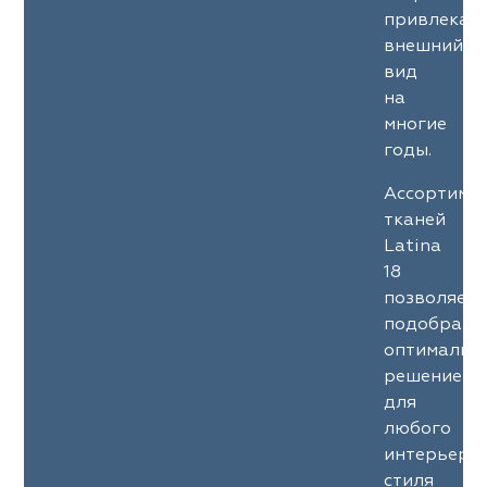
привлекат
внешний
вид
на
многие
годы.
Ассортиме
тканей
Latina
18
позволяет
подобрать
оптимальн
решение
для
любого
интерьерн
стиля