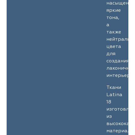
насыщенны
яркие
тона,
а
также
нейтральн
цвета
для
создания
лаконичны
интерьеров
Ткани
Latina
18
изготовле
из
высококач
материало