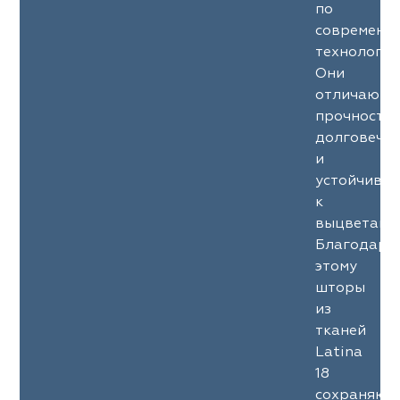
по
современн
технология
Они
отличаютс
прочность
долговечн
и
устойчиво
к
выцветани
Благодаря
этому
шторы
из
тканей
Latina
18
сохраняют