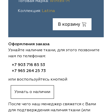
Тоговая марка:
Wintex-M
ia
colab
Avgust
Sofia
Коллекция:
Latina
til Express
gust
Megara
Megara
В корзину
sa
sa
Lyra
Lyra
Оформления заказа
ksan
ksan
Ultra fabrics
Ultra fabrics
Узнайте наличие ткани, для этого позвоните
нам по телефонам:
azontextile
azontextile
Lara
Lara
+7 903 716 85 53
eezz
eezz
WGART
WGART
+7 965 264 25 73
или воспользуйтесь кнопкой
a Textile
a Textile
INN textile
Textil Express
Узнать о наличии
nbrella
 textile
Laime Collection
Winbrella
После чего наш менеджер свяжется с Вами
etintex
etintex
Marufabrics
Marufabrics
для подтверждения наличия ткани (или