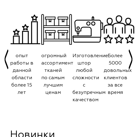
опыт
огромный
Изготовление
Более
работы в
ассортимент
штор
5000
данной
тканей
любой
довольных
области
по самым
сложности
клиентов
более 15
лучшим
с
за все
лет
ценам
безупречным
время
качеством
Новинки