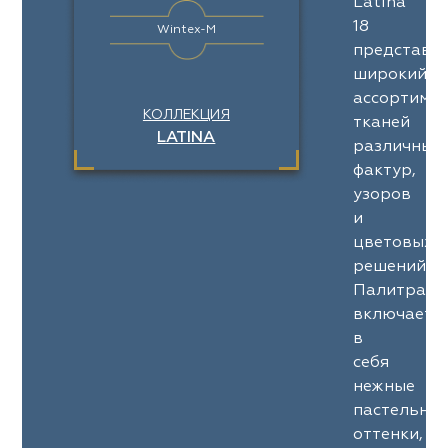
Latina
18
Wintex-M
представл
широкий
ассортимен
КОЛЛЕКЦИЯ
тканей
LATINA
различных
фактур,
узоров
и
цветовых
решений.
Палитра
включает
в
себя
нежные
пастельны
оттенки,