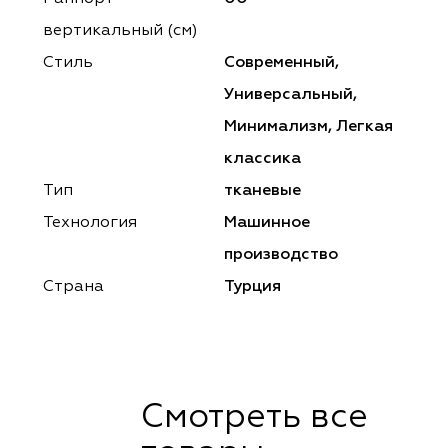
ena
ena
Philosophy
Philosophy
вертикальный (см)
as Prime
as Prime
Trento Studio
Nur
Стиль
Современный,
Универсальный,
cartina
ento Studio
Nur
LoomArt
Минимализм, Легкая
om Art
cartina
классика
Тип
тканевые
Технология
Машинное
производство
Страна
Турция
Смотреть все