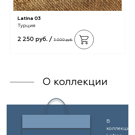
Latina 03
Турция
2 250 руб. /
3 000 руб.
О коллекции
В
коллекции