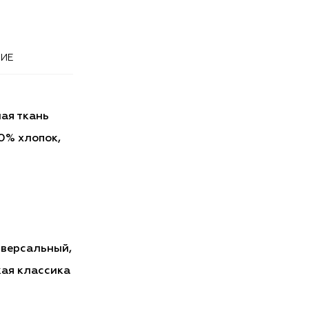
ИЕ
ая ткань
0% хлопок,
иверсальный,
ая классика