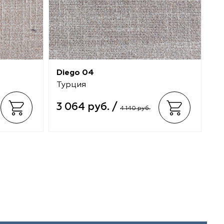
Diego 04
Di
Турция
Т
3 064 руб. /
3
4 140 руб.