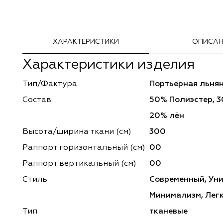
Adeko
Arya Home
ХАРАКТЕРИСТИКИ
ОПИСАН
Windeco
Adeko
Характеристики изделия
TD Collection
Windeco
Тип/Фактура
Портьерная льнян
Esperanza
Laime Collection
Состав
50% Полиэстер, 3
Mona Lisa
Esperanza
20% лён
Высота/ширина ткани (см)
300
Kerem
Mona Lisa
Раппорт горизонтальный (cм)
00
Dessange
Kerem
Раппорт вертикальный (см)
00
Стиль
Современный, Ун
Vip Camilla
Dessange
Минимализм, Легк
O'Interior Studio
Vip Camilla
Тип
тканевые