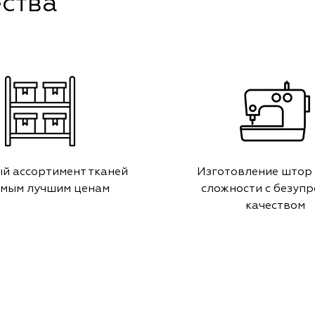
ства
й ассортимент тканей
Изготовление штор
амым лучшим ценам
сложности с безуп
качеством