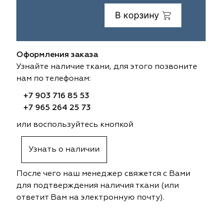
В корзину
ia
colab
Avgust
Sofia
til Express
gust
Megara
Megara
Оформления заказа
sa
sa
Lyra
Lyra
Узнайте наличие ткани, для этого позвоните
нам по телефонам:
ksan
ksan
Ultra fabrics
Ultra fabrics
+7 903 716 85 53
+7 965 264 25 73
azontextile
azontextile
Lara
Lara
или воспользуйтесь кнопкой
eezz
eezz
WGART
WGART
Узнать о наличии
a Textile
a Textile
INN textile
Textil Express
После чего наш менеджер свяжется с Вами
nbrella
 textile
Laime Collection
Winbrella
для подтверждения наличия ткани (или
ответит Вам на электронную почту).
etintex
etintex
Marufabrics
Marufabrics