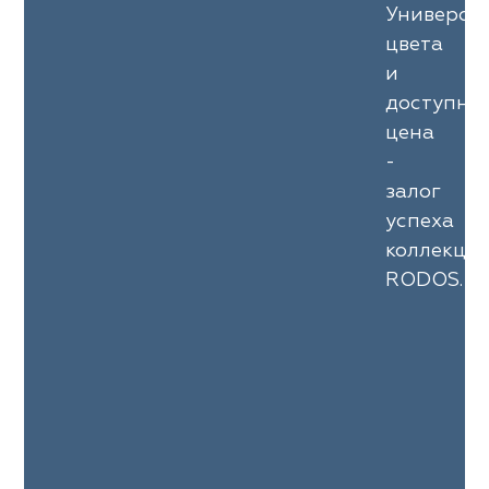
Универса
цвета
и
доступна
цена
-
залог
успеха
коллекци
RODOS.