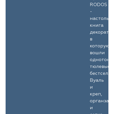
RODOS
-
настольн
книга
декоратор
в
которую
вошли
однотонн
тюлевые
бестселле
Вуаль
и
креп,
органза
и