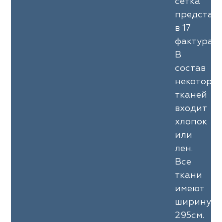
сетка
представ
в 17
фактурах.
В
состав
некоторы
тканей
входит
хлопок
или
лен.
Все
ткани
имеют
ширину
295см.