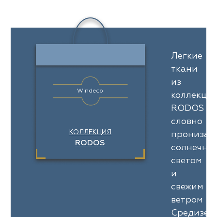
Легкие
ткани
из
Windeco
коллекци
RODOS
словно
КОЛЛЕКЦИЯ
пронизан
RODOS
солнечны
светом
и
свежим
ветром
Средизем