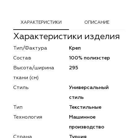
ephant
ephant
Altamarca
Altamarca
ya
ya
Musso Durani
Musso Durani
ХАРАКТЕРИСТИКИ
ОПИСАНИЕ
Характеристики изделия
 Luxe
 Luxe
Prime-Sama
Prime-Sama
Тип/Фактура
Креп
mout
mout
Elysium
Elysium
Состав
100% полиэстер
ko Line
ko Line
Forever
Forever
Высота/ширина
295
ткани (см)
onto
onto
Lidoma Home
Lidoma Home
Стиль
Универсальный
obella
obella
Bondy
Bondy
стиль
Тип
Текстильные
dotessuti
dotessuti
Cassandra
Cassandra
Технология
Машинное
ntex-M
ntex-M
Symphony
Symphony
производство
Страна
Турция