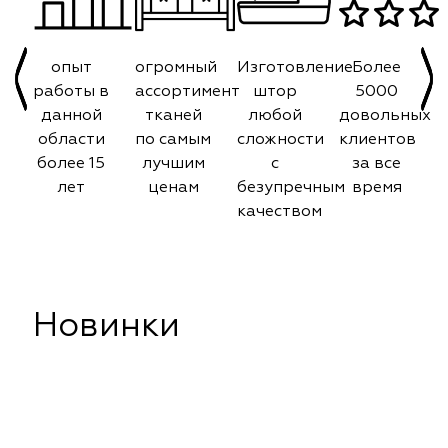
опыт
огромный
Изготовление
Более
работы в
ассортимент
штор
5000
данной
тканей
любой
довольных
области
по самым
сложности
клиентов
более 15
лучшим
с
за все
лет
ценам
безупречным
время
качеством
Новинки